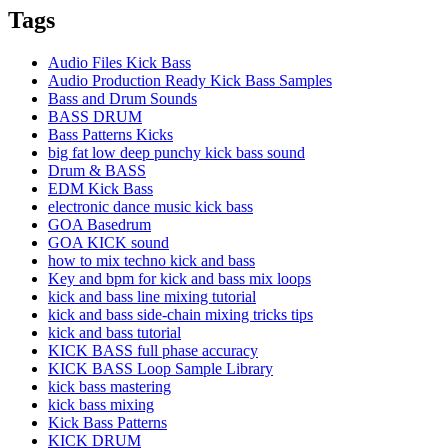
Tags
Audio Files Kick Bass
Audio Production Ready Kick Bass Samples
Bass and Drum Sounds
BASS DRUM
Bass Patterns Kicks
big fat low deep punchy kick bass sound
Drum & BASS
EDM Kick Bass
electronic dance music kick bass
GOA Basedrum
GOA KICK sound
how to mix techno kick and bass
Key and bpm for kick and bass mix loops
kick and bass line mixing tutorial
kick and bass side-chain mixing tricks tips
kick and bass tutorial
KICK BASS full phase accuracy
KICK BASS Loop Sample Library
kick bass mastering
kick bass mixing
Kick Bass Patterns
KICK DRUM