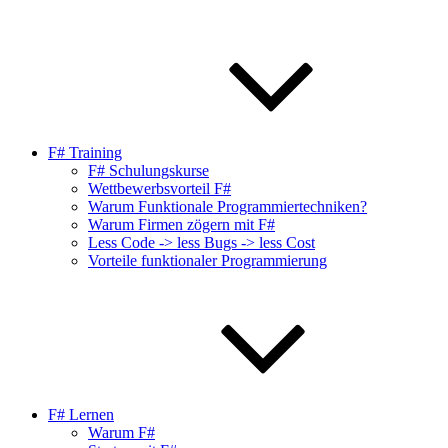
F# Training
F# Schulungskurse
Wettbewerbsvorteil F#
Warum Funktionale Programmiertechniken?
Warum Firmen zögern mit F#
Less Code -> less Bugs -> less Cost
Vorteile funktionaler Programmierung
F# Lernen
Warum F#