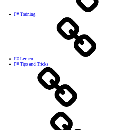
F# Training
F# Lernen
F# Tips and Tricks