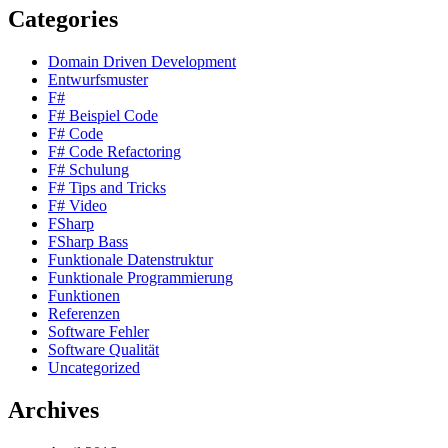
Categories
Domain Driven Development
Entwurfsmuster
F#
F# Beispiel Code
F# Code
F# Code Refactoring
F# Schulung
F# Tips and Tricks
F# Video
FSharp
FSharp Bass
Funktionale Datenstruktur
Funktionale Programmierung
Funktionen
Referenzen
Software Fehler
Software Qualität
Uncategorized
Archives