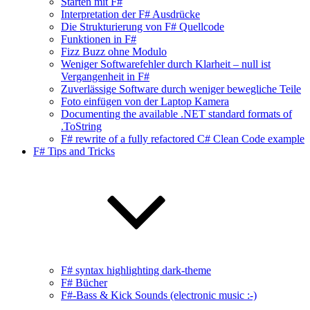
Starten mit F#
Interpretation der F# Ausdrücke
Die Strukturierung von F# Quellcode
Funktionen in F#
Fizz Buzz ohne Modulo
Weniger Softwarefehler durch Klarheit – null ist
Vergangenheit in F#
Zuverlässige Software durch weniger bewegliche Teile
Foto einfügen von der Laptop Kamera
Documenting the available .NET standard formats of
.ToString
F# rewrite of a fully refactored C# Clean Code example
F# Tips and Tricks
F# syntax highlighting dark-theme
F# Bücher
F#-Bass & Kick Sounds (electronic music :-)