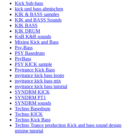
Kick Sub-bass
kick und bass abmischen
KIK & BASS samples
KIK and BASS Sounds
KIK BASS
KIK DRUM
KnB K&B sounds
Mixing Kick and Bass
Psy-Bass
PSY Basedrum
PsyBass
PSY KICK sample
Psytrance Kick Bass
psytrance kick bass loops
psytrance kick bass mix
psytrance kick bass tutorial
SYNDRM KICK
SYNDRM PT1
SYNDRM sounds
Techno Basedrum
Techno KICK
Techno Kick Bass
Techno Trance production Kick and bass sound design
mixing tutorial