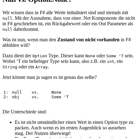
Wir wissen dass in F# alle Werte initialisiert sind und niemals mit
. Mit der Ausnahme, dass von einer .Net Komponente die nicht
null
in F# geschrieben ist, ein Rückgabewert oder ein Out Parameter als
daherkommt.
null
Was ist nun, wenn man den
Zustand von nicht vorhanden
in F#
abbilden will?
Dazu dient der
Type. Dieser kann
oder
sein.
Option
None
Some 'T
Wobei ‘T ein beliebiger Type sein kann, also z.B. ein
, ein
int
oder ein
.
String
Array
Jetzt könnte man ja sagen es ist genau das selbe?
1: 
null
vs
.
None
2: 
obj
vs
.
Some
'
T
Die Unterschiede sind:
Es ist nicht umständlicher einen Wert in einen Option type zu
packen. Auch wenn es im ersten Augenblick so aussehen
mag. Der Nutzen überwiegt!