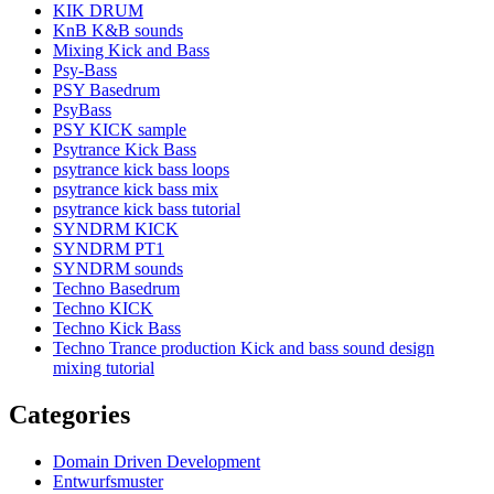
KIK DRUM
KnB K&B sounds
Mixing Kick and Bass
Psy-Bass
PSY Basedrum
PsyBass
PSY KICK sample
Psytrance Kick Bass
psytrance kick bass loops
psytrance kick bass mix
psytrance kick bass tutorial
SYNDRM KICK
SYNDRM PT1
SYNDRM sounds
Techno Basedrum
Techno KICK
Techno Kick Bass
Techno Trance production Kick and bass sound design
mixing tutorial
Categories
Domain Driven Development
Entwurfsmuster