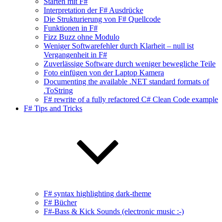
Starten mit F#
Interpretation der F# Ausdrücke
Die Strukturierung von F# Quellcode
Funktionen in F#
Fizz Buzz ohne Modulo
Weniger Softwarefehler durch Klarheit – null ist
Vergangenheit in F#
Zuverlässige Software durch weniger bewegliche Teile
Foto einfügen von der Laptop Kamera
Documenting the available .NET standard formats of
.ToString
F# rewrite of a fully refactored C# Clean Code example
F# Tips and Tricks
F# syntax highlighting dark-theme
F# Bücher
F#-Bass & Kick Sounds (electronic music :-)