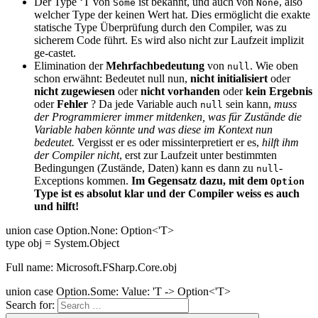
Der Type ‘T von
ist bekannt, und auch von
, also
Some
None
welcher Type der keinen Wert hat. Dies ermöglicht die exakte
statische Type Überprüfung durch den Compiler, was zu
sicherem Code führt. Es wird also nicht zur Laufzeit implizit
ge-castet.
Elimination der
Mehrfachbedeutung
von
. Wie oben
null
schon erwähnt: Bedeutet null nun,
nicht initialisiert
oder
nicht zugewiesen
oder
nicht vorhanden
oder
kein Ergebnis
oder
Fehler
? Da jede Variable auch
sein kann,
muss
null
der Programmierer immer mitdenken, was für Zustände die
Variable haben könnte und was diese im Kontext nun
bedeutet.
Vergisst er es oder missinterpretiert er es,
hilft ihm
der Compiler nicht
, erst zur Laufzeit unter bestimmten
Bedingungen (Zustände, Daten) kann es dann zu
-
null
Exceptions kommen.
Im Gegensatz dazu, mit dem
Option
Type ist es absolut klar und der Compiler weiss es auch
und hilft!
union case Option.None: Option<'T>
type obj = System.Object
Full name: Microsoft.FSharp.Core.obj
union case Option.Some: Value: 'T -> Option<'T>
Search for: