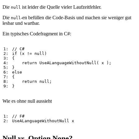
Die
ist leider die Quelle vieler Laufzeitfehler.
null
Die
-en befüllen die Code-Basis und machen sie weniger gut
null
lesbar und wartbar.
Ein typisches Codefragment in C#:
1: 
// C#
2: 
if
 (
x
!=
null
) 

3: 
{

4: 
return
UseALanguageWithoutNull
( 
x
 );

5: 
6: 
else
7: 
{

8: 
return
null
;

9: 
}
Wie es ohne null aussieht
1: 
// F#
2: 
UseALanguageWithoutNull
x
Null vs. Option.None?