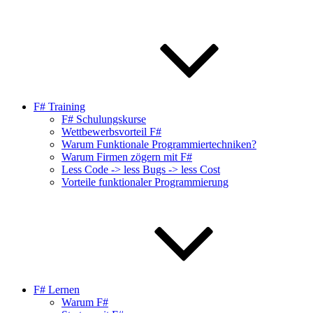
F# Training
F# Schulungskurse
Wettbewerbsvorteil F#
Warum Funktionale Programmiertechniken?
Warum Firmen zögern mit F#
Less Code -> less Bugs -> less Cost
Vorteile funktionaler Programmierung
F# Lernen
Warum F#