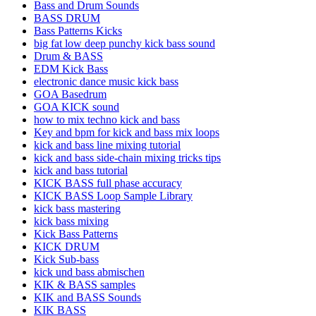
Bass and Drum Sounds
BASS DRUM
Bass Patterns Kicks
big fat low deep punchy kick bass sound
Drum & BASS
EDM Kick Bass
electronic dance music kick bass
GOA Basedrum
GOA KICK sound
how to mix techno kick and bass
Key and bpm for kick and bass mix loops
kick and bass line mixing tutorial
kick and bass side-chain mixing tricks tips
kick and bass tutorial
KICK BASS full phase accuracy
KICK BASS Loop Sample Library
kick bass mastering
kick bass mixing
Kick Bass Patterns
KICK DRUM
Kick Sub-bass
kick und bass abmischen
KIK & BASS samples
KIK and BASS Sounds
KIK BASS