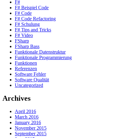
F#
F# Beispiel Code
F# Code
F# Code Refactoring
F# Schulung
F# Tips and Tricks
F# Video
FSharp
FSharp Bass
Funktionale Datenstruktur
Funktionale Programmierung
Funktionen
Referenzen
Software Fehler
Software Qualität
Uncategorized
Archives
April 2016
March 2016
January 2016
November 2015
September 2015