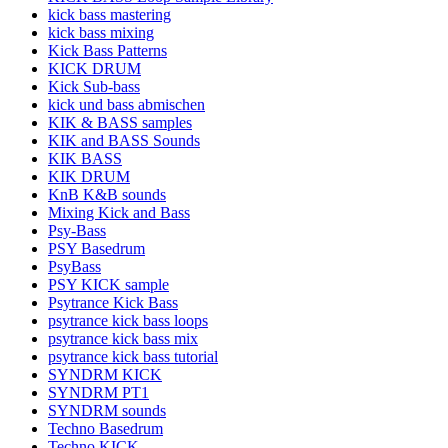
kick bass mastering
kick bass mixing
Kick Bass Patterns
KICK DRUM
Kick Sub-bass
kick und bass abmischen
KIK & BASS samples
KIK and BASS Sounds
KIK BASS
KIK DRUM
KnB K&B sounds
Mixing Kick and Bass
Psy-Bass
PSY Basedrum
PsyBass
PSY KICK sample
Psytrance Kick Bass
psytrance kick bass loops
psytrance kick bass mix
psytrance kick bass tutorial
SYNDRM KICK
SYNDRM PT1
SYNDRM sounds
Techno Basedrum
Techno KICK