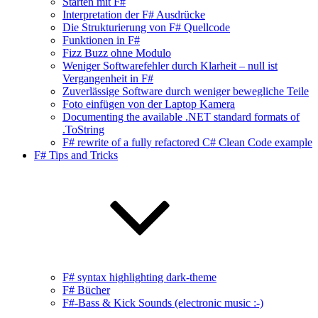
Starten mit F#
Interpretation der F# Ausdrücke
Die Strukturierung von F# Quellcode
Funktionen in F#
Fizz Buzz ohne Modulo
Weniger Softwarefehler durch Klarheit – null ist
Vergangenheit in F#
Zuverlässige Software durch weniger bewegliche Teile
Foto einfügen von der Laptop Kamera
Documenting the available .NET standard formats of
.ToString
F# rewrite of a fully refactored C# Clean Code example
F# Tips and Tricks
F# syntax highlighting dark-theme
F# Bücher
F#-Bass & Kick Sounds (electronic music :-)