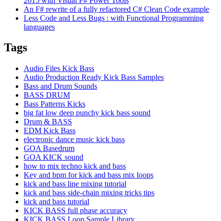
2015 with Visual F# Power Tools
An F# rewrite of a fully refactored C# Clean Code example
Less Code and Less Bugs : with Functional Programming
languages
Tags
Audio Files Kick Bass
Audio Production Ready Kick Bass Samples
Bass and Drum Sounds
BASS DRUM
Bass Patterns Kicks
big fat low deep punchy kick bass sound
Drum & BASS
EDM Kick Bass
electronic dance music kick bass
GOA Basedrum
GOA KICK sound
how to mix techno kick and bass
Key and bpm for kick and bass mix loops
kick and bass line mixing tutorial
kick and bass side-chain mixing tricks tips
kick and bass tutorial
KICK BASS full phase accuracy
KICK BASS Loop Sample Library