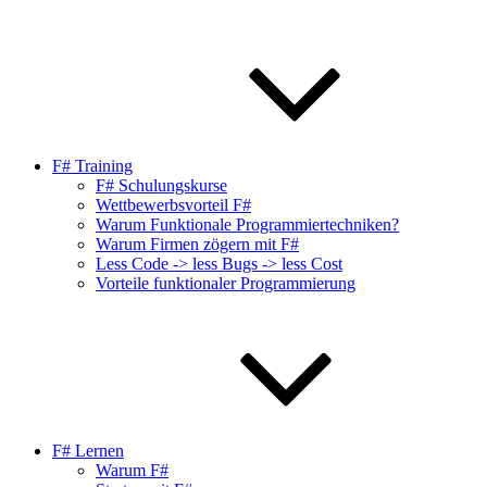
F# Training
F# Schulungskurse
Wettbewerbsvorteil F#
Warum Funktionale Programmiertechniken?
Warum Firmen zögern mit F#
Less Code -> less Bugs -> less Cost
Vorteile funktionaler Programmierung
F# Lernen
Warum F#