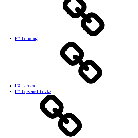
F# Training
F# Lernen
F# Tips and Tricks