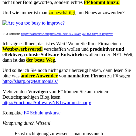
nicht über Bord geworfen, sondern echtes
FP kommt hinzu!
Und wie immer ist man
zu beschäftigt
, um Neues anzuwenden?
Bild Referenz:
https://hakanforss.wordpress.com/2014/03/10/are-you-too-busy-to-improve/
Ich sage es Ihnen, das ist es Wert! Wenn Sie Ihrer Firma einen
Wettbewerbsvorteil
verschaffen wollen und
produktiver und
effektiver, robuste Software Entwickeln
wollen in der .NET Welt,
dann ist das
der beste Weg
.
Und sollte ich Sie noch nicht ganz überzeugt haben, dann lesen Sie
bitte was
andere Anwender
von
namhaften Firmen
zu F# sagen
http://fsharp.org/testimonials/
Mehr zu den
Vorzügen
von F# können Sie auf meinem
Deutschsprachigen Blog lesen
http://FunctionalSoftware.NET/warum-fsharp/
Kompakte
F# Schulungskurse
Vorsprung durch Wissen!
Es ist nicht genug zu wissen – man muss auch