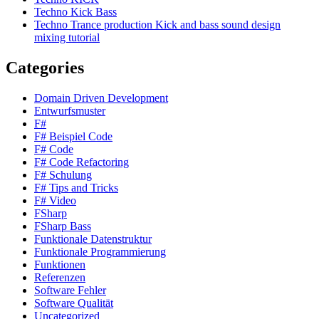
Techno Kick Bass
Techno Trance production Kick and bass sound design
mixing tutorial
Categories
Domain Driven Development
Entwurfsmuster
F#
F# Beispiel Code
F# Code
F# Code Refactoring
F# Schulung
F# Tips and Tricks
F# Video
FSharp
FSharp Bass
Funktionale Datenstruktur
Funktionale Programmierung
Funktionen
Referenzen
Software Fehler
Software Qualität
Uncategorized