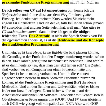
praxisnahe Funktionale Programmierung
mit F# für .NET an.
Da ich
selber von C# auf F# umgestiegen
bin, kenne ich die
Stolpersteine
und räume diese aus dem Weg für einen glatten
Einstieg. Ich denke nach meinem Kurs werden Sie nicht mehr
zögern F# einzusetzen. Und ich denke, falls bei Ihnen schon jemand
F# ausprobiert hat und zur Seite gelegt hat, weil man “
das alles in
C# auch machen kann
“, dann liefere ich genau
die nötigen
fehlenden Facts
.
Das Zentrale
ist nicht die Sprach Syntax von F#
die
offensichtlich
anders ist, es ist die
Denkweise und die Konzepte
der Funktionalen Programmierung
.
Und nein, es ist
kein Hype, keine Bubble
die bald platzen könnte,
die Grundlagen der
Funktionalen Programmierung
wurden schon
in den 30-er Jahren gelegt und mathematisch bewiesen! Und warum
ist es dann heute so
neu,
dass man das jetzt lernen soll? Die Zeiten
sind vorbei, wo ein Computer nur einen Prozessor hatte und
Speicher ist heute massig vorhanden. Und um diese neuen
Gegebenheiten bestens in Ihren Software Produkten nutzen zu
können, ist die
Funktionale Programmierung (FP)
die ideale
Methodik
. Und an den Schulen und Universitäten wird es bisher
leider nur kurz überflogen. Denn bisher wollte man auf dem
Arbeitsmarkt ausschließlich Software Entwickler mit Kenntnissen in
Objektorientierter Programmierung (OOP). Und F# kann übrigens
auch OOP, wie gesagt voll kompatibel zu .NET. Also wird OOP