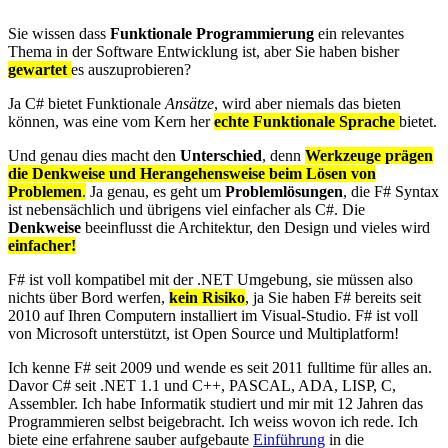
Sie wissen dass
Funktionale Programmierung
ein relevantes
Thema in der Software Entwicklung ist, aber Sie haben bisher
gewartet
es auszuprobieren?
Ja C# bietet Funktionale
Ansätze
, wird aber niemals das bieten
können, was eine vom Kern her
echte Funktionale Sprache
bietet.
Und genau dies macht den
Unterschied
, denn
Werkzeuge prägen
die Denkweise und Herangehensweise beim Lösen von
Problemen
.
Ja genau, es geht um
Problemlösungen
, die F# Syntax
ist nebensächlich und übrigens viel einfacher als C#. Die
Denkweise
beeinflusst die Architektur, den Design und vieles wird
einfacher!
F# ist voll kompatibel mit der .NET Umgebung, sie müssen also
nichts über Bord werfen,
kein Risiko
, ja Sie haben F# bereits seit
2010 auf Ihren Computern installiert im Visual-Studio. F# ist voll
von Microsoft unterstützt, ist Open Source und Multiplatform!
Ich kenne F# seit 2009 und wende es seit 2011 fulltime für alles an.
Davor C# seit .NET 1.1 und C++, PASCAL, ADA, LISP, C,
Assembler. Ich habe Informatik studiert und mir mit 12 Jahren das
Programmieren selbst beigebracht. Ich weiss wovon ich rede. Ich
biete eine erfahrene sauber aufgebaute
Einführung
in die