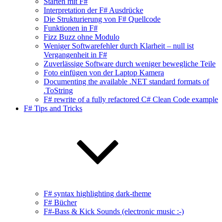
Starten mit F#
Interpretation der F# Ausdrücke
Die Strukturierung von F# Quellcode
Funktionen in F#
Fizz Buzz ohne Modulo
Weniger Softwarefehler durch Klarheit – null ist
Vergangenheit in F#
Zuverlässige Software durch weniger bewegliche Teile
Foto einfügen von der Laptop Kamera
Documenting the available .NET standard formats of
.ToString
F# rewrite of a fully refactored C# Clean Code example
F# Tips and Tricks
F# syntax highlighting dark-theme
F# Bücher
F#-Bass & Kick Sounds (electronic music :-)