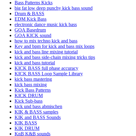
Bass Patterns Kicks
big fat low deep punchy kick bass sound
Drum & BASS
EDM Kick Bass
electronic dance music kick bass
GOA Basedrum
GOA KICK sound
how to mix techno kick and bass
Key and bpm for kick and bass mix loops
kick and bass line mixing tutorial
kick and bass side-chain mixing tricks tips
kick and bass tutorial
KICK BASS full phase accuracy
KICK BASS Loop Sample Library
kick bass mastering
kick bass mixing
Kick Bass Patterns
KICK DRUM
Kick Sub-bass
kick und bass abmischen
KIK & BASS samples
KIK and BASS Sounds
KIK BASS
KIK DRUM
KnB K&B sounds