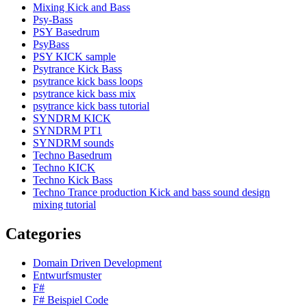
Mixing Kick and Bass
Psy-Bass
PSY Basedrum
PsyBass
PSY KICK sample
Psytrance Kick Bass
psytrance kick bass loops
psytrance kick bass mix
psytrance kick bass tutorial
SYNDRM KICK
SYNDRM PT1
SYNDRM sounds
Techno Basedrum
Techno KICK
Techno Kick Bass
Techno Trance production Kick and bass sound design
mixing tutorial
Categories
Domain Driven Development
Entwurfsmuster
F#
F# Beispiel Code