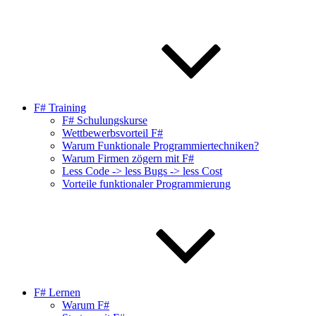
F# Training
F# Schulungskurse
Wettbewerbsvorteil F#
Warum Funktionale Programmiertechniken?
Warum Firmen zögern mit F#
Less Code -> less Bugs -> less Cost
Vorteile funktionaler Programmierung
F# Lernen
Warum F#