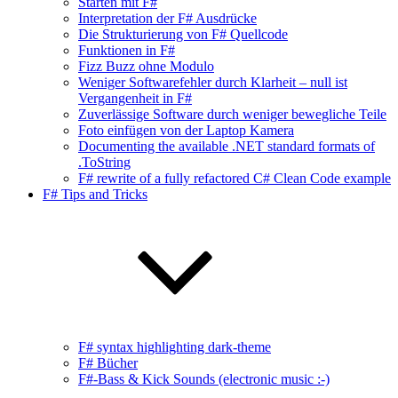
Starten mit F#
Interpretation der F# Ausdrücke
Die Strukturierung von F# Quellcode
Funktionen in F#
Fizz Buzz ohne Modulo
Weniger Softwarefehler durch Klarheit – null ist
Vergangenheit in F#
Zuverlässige Software durch weniger bewegliche Teile
Foto einfügen von der Laptop Kamera
Documenting the available .NET standard formats of
.ToString
F# rewrite of a fully refactored C# Clean Code example
F# Tips and Tricks
F# syntax highlighting dark-theme
F# Bücher
F#-Bass & Kick Sounds (electronic music :-)