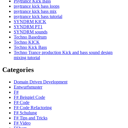
Psytrance Kick Bass
psytrance kick bass loops
psytrance kick bass mix
psytrance kick bass tutorial
SYNDRM KICK
SYNDRM PT1
SYNDRM sounds
Techno Basedrum
Techno KICK
Techno Kick Bass
Techno Trance production Kick and bass sound design
mixing tutorial
Categories
Domain Driven Development
Entwurfsmuster
F#
F# Beispiel Code
F# Code
F# Code Refactoring
F# Schulung
F# Tips and Tricks
F# Video