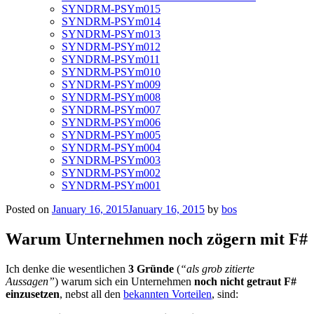
SYNDRM-PSYm015
SYNDRM-PSYm014
SYNDRM-PSYm013
SYNDRM-PSYm012
SYNDRM-PSYm011
SYNDRM-PSYm010
SYNDRM-PSYm009
SYNDRM-PSYm008
SYNDRM-PSYm007
SYNDRM-PSYm006
SYNDRM-PSYm005
SYNDRM-PSYm004
SYNDRM-PSYm003
SYNDRM-PSYm002
SYNDRM-PSYm001
Posted on
January 16, 2015
January 16, 2015
by
bos
Warum Unternehmen noch zögern mit F#
Ich denke die wesentlichen
3
Gründe
(
“als grob zitierte
Aussagen”
) warum sich ein Unternehmen
noch nicht getraut F#
einzusetzen
, nebst all den
bekannten Vorteilen
, sind: