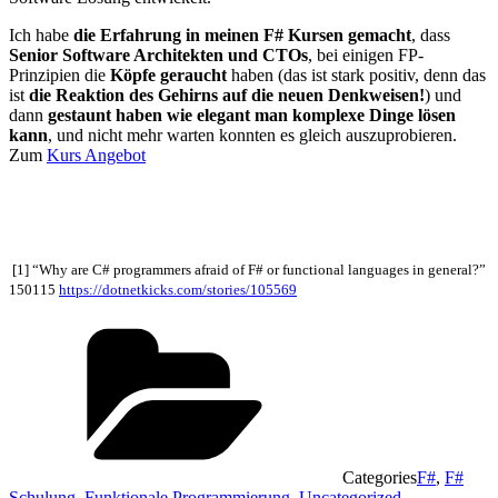
Ich habe
die Erfahrung in meinen F# Kursen gemacht
, dass
Senior Software Architekten und CTOs
, bei einigen FP-
Prinzipien die
Köpfe geraucht
haben (das ist stark positiv, denn das
ist
die Reaktion des Gehirns auf die neuen Denkweisen!
) und
dann
gestaunt haben wie elegant man komplexe Dinge lösen
kann
, und nicht mehr warten konnten es gleich auszuprobieren.
Zum
Kurs Angebot
[1] “Why are C# programmers afraid of F# or functional languages in general?”
150115
https://dotnetkicks.com/stories/105569
Categories
F#
,
F#
Schulung
,
Funktionale Programmierung
,
Uncategorized