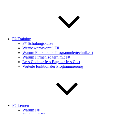
F# Training
F# Schulungskurse
Wettbewerbsvorteil F#
Warum Funktionale Programmiertechniken?
Warum Firmen zögern mit F#
Less Code -> less Bugs -> less Cost
Vorteile funktionaler Programmierung
F# Lernen
Warum F#