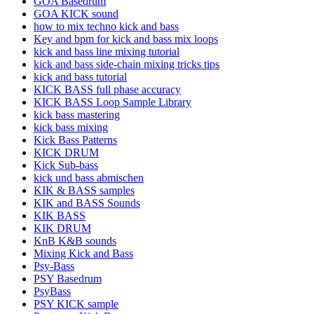
GOA Basedrum
GOA KICK sound
how to mix techno kick and bass
Key and bpm for kick and bass mix loops
kick and bass line mixing tutorial
kick and bass side-chain mixing tricks tips
kick and bass tutorial
KICK BASS full phase accuracy
KICK BASS Loop Sample Library
kick bass mastering
kick bass mixing
Kick Bass Patterns
KICK DRUM
Kick Sub-bass
kick und bass abmischen
KIK & BASS samples
KIK and BASS Sounds
KIK BASS
KIK DRUM
KnB K&B sounds
Mixing Kick and Bass
Psy-Bass
PSY Basedrum
PsyBass
PSY KICK sample