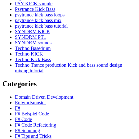
PSY KICK sample
Psytrance Kick Bass
psytrance kick bass loops
psytrance kick bass mix
psytrance kick bass tutorial
SYNDRM KICK
SYNDRM PT1
SYNDRM sounds
Techno Basedrum
Techno KICK
Techno Kick Bass
Techno Trance production Kick and bass sound design
mixing tutorial
Categories
Domain Driven Development
Entwurfsmuster
F#
F# Beispiel Code
F# Code
F# Code Refactoring
F# Schulung
F# Tips and Tricks