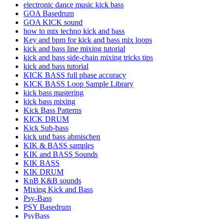
electronic dance music kick bass
GOA Basedrum
GOA KICK sound
how to mix techno kick and bass
Key and bpm for kick and bass mix loops
kick and bass line mixing tutorial
kick and bass side-chain mixing tricks tips
kick and bass tutorial
KICK BASS full phase accuracy
KICK BASS Loop Sample Library
kick bass mastering
kick bass mixing
Kick Bass Patterns
KICK DRUM
Kick Sub-bass
kick und bass abmischen
KIK & BASS samples
KIK and BASS Sounds
KIK BASS
KIK DRUM
KnB K&B sounds
Mixing Kick and Bass
Psy-Bass
PSY Basedrum
PsyBass