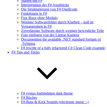
Starten mit F#
Interpretation der F# Ausdrücke
Die Strukturierung von F# Quellcode
Funktionen in F#
Fizz Buzz ohne Modulo
Weniger Softwarefehler durch Klarheit – null ist
Vergangenheit in F#
Zuverlässige Software durch weniger bewegliche Teile
Foto einfügen von der Laptop Kamera
Documenting the available .NET standard formats of
.ToString
F# rewrite of a fully refactored C# Clean Code example
F# Tips and Tricks
F# syntax highlighting dark-theme
F# Bücher
F#-Bass & Kick Sounds (electronic music :-)