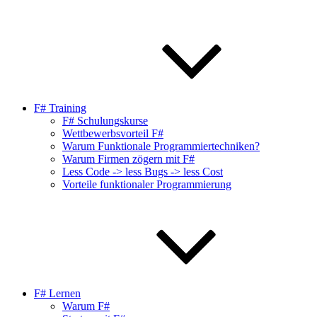
F# Training
F# Schulungskurse
Wettbewerbsvorteil F#
Warum Funktionale Programmiertechniken?
Warum Firmen zögern mit F#
Less Code -> less Bugs -> less Cost
Vorteile funktionaler Programmierung
F# Lernen
Warum F#