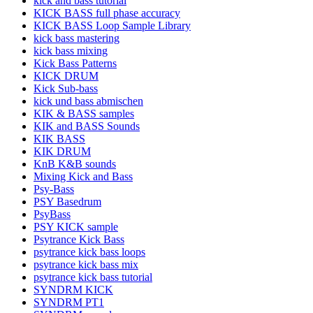
kick and bass tutorial
KICK BASS full phase accuracy
KICK BASS Loop Sample Library
kick bass mastering
kick bass mixing
Kick Bass Patterns
KICK DRUM
Kick Sub-bass
kick und bass abmischen
KIK & BASS samples
KIK and BASS Sounds
KIK BASS
KIK DRUM
KnB K&B sounds
Mixing Kick and Bass
Psy-Bass
PSY Basedrum
PsyBass
PSY KICK sample
Psytrance Kick Bass
psytrance kick bass loops
psytrance kick bass mix
psytrance kick bass tutorial
SYNDRM KICK
SYNDRM PT1