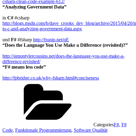
csharp-clean-code-example-612/
“Analyzing Government Data”
in
C#
#csharp
http://blogs.msdn.com/b/dave_crooks_dev_blog/archive/2015/04/20/in
to-c-and-analyzing-government-data.aspx
und
F#
#fsharp
http://fssnip.net/qE
“Does the Language You Use Make a Difference (revisited)?”
http://simontylercousins.net/does-the-language-you-use-make-a-
difference-revisited/
“F# means less code”
http://fpbridge.co.uk/why-fsharp.html#conciseness
Categories
F#
,
F#
Code
,
Funktionale Programmierung
,
Software Qualität