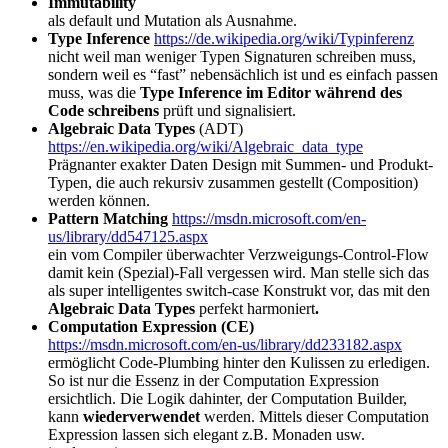
Immutability
als default und Mutation als Ausnahme.
Type Inference
https://de.wikipedia.org/wiki/Typinferenz
nicht weil man weniger Typen Signaturen schreiben muss,
sondern weil es “fast” nebensächlich ist und es einfach passen
muss, was die
Type Inference im Editor während des
Code schreibens
prüft und signalisiert.
Algebraic Data Types
(ADT)
https://en.wikipedia.org/wiki/Algebraic_data_type
Prägnanter exakter Daten Design mit Summen- und Produkt-
Typen, die auch rekursiv zusammen gestellt (Composition)
werden können.
Pattern Matching
https://msdn.microsoft.com/en-
us/library/dd547125.aspx
ein vom Compiler überwachter Verzweigungs-Control-Flow
damit kein (Spezial)-Fall vergessen wird. Man stelle sich das
als super intelligentes switch-case Konstrukt vor, das mit den
Algebraic Data Types
perfekt harmoniert
.
Computation Expression (CE)
https://msdn.microsoft.com/en-us/library/dd233182.aspx
ermöglicht Code-Plumbing hinter den Kulissen zu erledigen.
So ist nur die Essenz in der Computation Expression
ersichtlich. Die Logik dahinter, der Computation Builder,
kann
wiederverwendet
werden. Mittels dieser Computation
Expression lassen sich elegant z.B. Monaden usw.