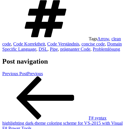
Tags
Arrow
,
clean
code
,
Code Korrektheit
,
Code Verständnis
,
concise code
,
Domain
Specific Language
,
DSL
,
Pipe
,
prägnanter Code
,
Problemlösung
Post navigation
Previous Post
Previous
F# syntax
highlighting dark-theme coloring scheme for VS-2015 with Visual
F# Power Tools