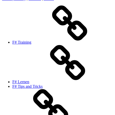
F# Training
F# Lernen
F# Tips and Tricks