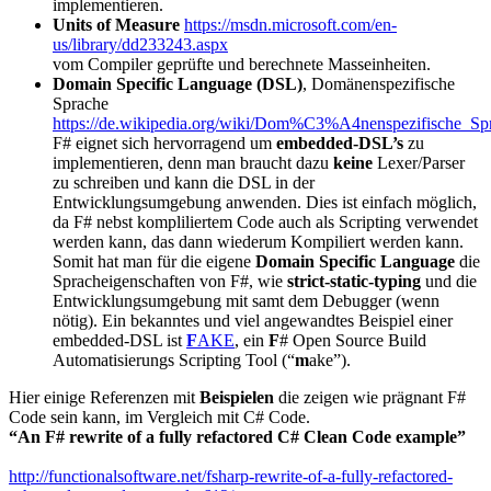
implementieren.
Units of Measure
https://msdn.microsoft.com/en-
us/library/dd233243.aspx
vom Compiler geprüfte und berechnete Masseinheiten.
Domain Specific Language (DSL)
, Domänenspezifische
Sprache
https://de.wikipedia.org/wiki/Dom%C3%A4nenspezifische_Sp
F# eignet sich hervorragend um
embedded-DSL’s
zu
implementieren, denn man braucht dazu
keine
Lexer/Parser
zu schreiben und kann die DSL in der
Entwicklungsumgebung anwenden. Dies ist einfach möglich,
da F# nebst kompliliertem Code auch als Scripting verwendet
werden kann, das dann wiederum Kompiliert werden kann.
Somit hat man für die eigene
Domain Specific Language
die
Spracheigenschaften von F#, wie
strict-static-typing
und die
Entwicklungsumgebung mit samt dem Debugger (wenn
nötig). Ein bekanntes und viel angewandtes Beispiel einer
embedded-DSL ist
F
AKE
, ein
F
# Open Source Build
Automatisierungs Scripting Tool (“
m
ake”).
Hier einige Referenzen mit
Beispielen
die zeigen wie prägnant F#
Code sein kann, im Vergleich mit C# Code.
“An F# rewrite of a fully refactored C# Clean Code example”
http://functionalsoftware.net/fsharp-rewrite-of-a-fully-refactored-