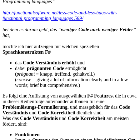
Programming languages”
http://functionalsoftware.net/less-code-and-less-bugs-with-
functional-programming-languages-589/
bei dem es darum geht, das “
weniger Code auch weniger Fehler
”
hat,
möchte ich hier aufzeigen mit welchen speziellen
Sprachkonstrukten F#
das
Code Verständnis erhöht
und
dabei
prägnanten Code
ermöglicht
(
prägnant
= knapp, treffend, gehaltvoll.)
(
concise
= giving a lot of information clearly and in a few
words; brief but comprehensive.)
Es folgt eine Auflistung von ausgewählten
F# Features,
die in etwa
in dieser Reihenfolge aufeinander aufbauen für eine
Problemlösungs-Formulierung
, und massgeblich für das
Code
Verständnis
und
Code Korrektheit
dienlich sind.
Was das
Code Verständnis
und
Code Korrektheit
am meisten
fördert, sind:
Funktionen