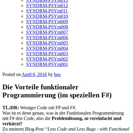
SYNDRM-PSYm013
SYNDRM-PSYm012
SYNDRM-PSYm011
SYNDRM-PSYm010
SYNDRM-PSYm009
SYNDRM-PSYm008
SYNDRM-PSYm007
SYNDRM-PSYm006
SYNDRM-PSYm005
SYNDRM-PSYm004
SYNDRM-PSYm003
SYNDRM-PSYm002
SYNDRM-PSYm001
Posted on
April 6, 2016
by
bos
Die Vorteile funktionaler
Programmierung (im speziellen F#)
TL;DR:
Weniger Code mit FP und F#.
Was ist es denn genau, was in der Funktionalen Programmierung
mit F# den Code, also die
Problemlösung, so vereinfacht und
verkürzt?
Zu meinem Blog-Post
“Less Code and Less Bugs : with Functional