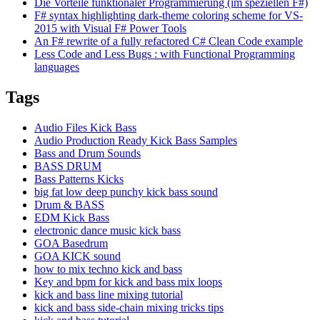
Die Vorteile funktionaler Programmierung (im speziellen F#)
F# syntax highlighting dark-theme coloring scheme for VS-
2015 with Visual F# Power Tools
An F# rewrite of a fully refactored C# Clean Code example
Less Code and Less Bugs : with Functional Programming
languages
Tags
Audio Files Kick Bass
Audio Production Ready Kick Bass Samples
Bass and Drum Sounds
BASS DRUM
Bass Patterns Kicks
big fat low deep punchy kick bass sound
Drum & BASS
EDM Kick Bass
electronic dance music kick bass
GOA Basedrum
GOA KICK sound
how to mix techno kick and bass
Key and bpm for kick and bass mix loops
kick and bass line mixing tutorial
kick and bass side-chain mixing tricks tips