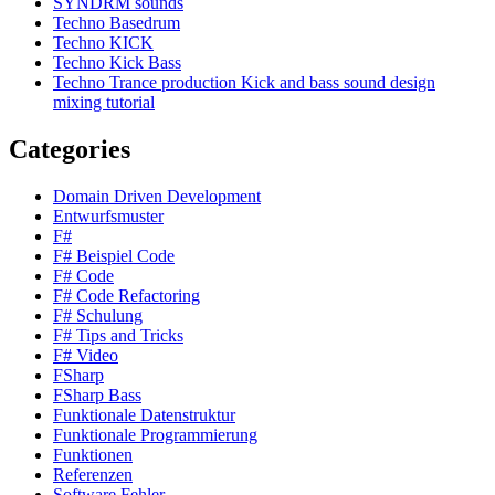
SYNDRM sounds
Techno Basedrum
Techno KICK
Techno Kick Bass
Techno Trance production Kick and bass sound design
mixing tutorial
Categories
Domain Driven Development
Entwurfsmuster
F#
F# Beispiel Code
F# Code
F# Code Refactoring
F# Schulung
F# Tips and Tricks
F# Video
FSharp
FSharp Bass
Funktionale Datenstruktur
Funktionale Programmierung
Funktionen
Referenzen
Software Fehler