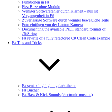
Funktionen in F#
Fizz Buzz ohne Modulo
Weniger Softwarefehler durch Klarheit – null ist
Vergangenheit in F#
Zuverlässige Software durch weniger bewegliche Teile
Foto einfügen von der Laptop Kamera
Documenting the available .NET standard formats of
.ToString
F# rewrite of a fully refactored C# Clean Code example
F# Tips and Tricks
F# syntax highlighting dark-theme
F# Bücher
F#-Bass & Kick Sounds (electronic music :-)