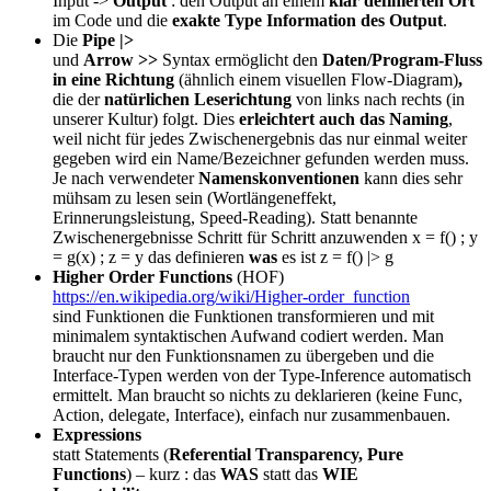
Input ->
Output
: den Output an einem
klar definierten Ort
im Code und die
exakte Type Information des Output
.
Die
Pipe |>
und
Arrow >>
Syntax ermöglicht den
Daten/Program-Fluss
in eine Richtung
(ähnlich einem visuellen Flow-Diagram)
,
die der
natürlichen Leserichtung
von links nach rechts (in
unserer Kultur) folgt. Dies
erleichtert auch das Naming
,
weil nicht für jedes Zwischenergebnis das nur einmal weiter
gegeben wird ein Name/Bezeichner gefunden werden muss.
Je nach verwendeter
Namenskonventionen
kann dies sehr
mühsam zu lesen sein (Wortlängeneffekt,
Erinnerungsleistung, Speed-Reading). Statt benannte
Zwischenergebnisse Schritt für Schritt anzuwenden x = f() ; y
= g(x) ; z = y das definieren
was
es ist z = f() |> g
Higher Order Functions
(HOF)
https://en.wikipedia.org/wiki/Higher-order_function
sind Funktionen die Funktionen transformieren und mit
minimalem syntaktischen Aufwand codiert werden. Man
braucht nur den Funktionsnamen zu übergeben und die
Interface-Typen werden von der Type-Inference automatisch
ermittelt. Man braucht so nichts zu deklarieren (keine Func,
Action, delegate, Interface), einfach nur zusammenbauen.
Expressions
statt Statements (
Referential Transparency, Pure
Functions
) – kurz : das
WAS
statt das
WIE