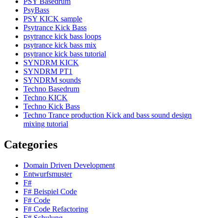
PSY Basedrum
PsyBass
PSY KICK sample
Psytrance Kick Bass
psytrance kick bass loops
psytrance kick bass mix
psytrance kick bass tutorial
SYNDRM KICK
SYNDRM PT1
SYNDRM sounds
Techno Basedrum
Techno KICK
Techno Kick Bass
Techno Trance production Kick and bass sound design
mixing tutorial
Categories
Domain Driven Development
Entwurfsmuster
F#
F# Beispiel Code
F# Code
F# Code Refactoring
F# Schulung