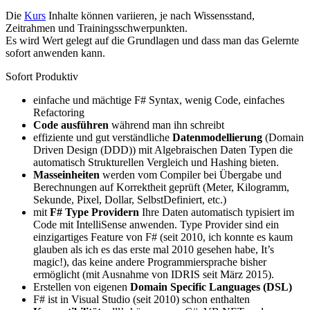
Die
Kurs
Inhalte können variieren, je nach Wissensstand,
Zeitrahmen und Trainingsschwerpunkten.
Es wird Wert gelegt auf die Grundlagen und dass man das Gelernte
sofort anwenden kann.
Sofort Produktiv
einfache und mächtige F# Syntax, wenig Code, einfaches
Refactoring
Code ausführen
während man ihn schreibt
effiziente und gut verständliche
Datenmodellierung
(Domain
Driven Design (DDD)) mit Algebraischen Daten Typen die
automatisch Strukturellen Vergleich und Hashing bieten.
Masseinheiten
werden vom Compiler bei Übergabe und
Berechnungen auf Korrektheit geprüft (Meter, Kilogramm,
Sekunde, Pixel, Dollar, SelbstDefiniert, etc.)
mit
F# Type Providern
Ihre Daten automatisch typisiert im
Code mit IntelliSense anwenden. Type Provider sind ein
einzigartiges Feature von F# (seit 2010, ich konnte es kaum
glauben als ich es das erste mal 2010 gesehen habe, It’s
magic!), das keine andere Programmiersprache bisher
ermöglicht (mit Ausnahme von IDRIS seit März 2015).
Erstellen von eigenen
Domain Specific Languages (DSL)
F# ist in Visual Studio (seit 2010) schon enthalten