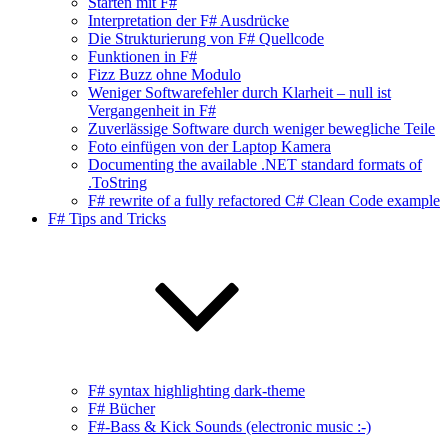
Starten mit F#
Interpretation der F# Ausdrücke
Die Strukturierung von F# Quellcode
Funktionen in F#
Fizz Buzz ohne Modulo
Weniger Softwarefehler durch Klarheit – null ist
Vergangenheit in F#
Zuverlässige Software durch weniger bewegliche Teile
Foto einfügen von der Laptop Kamera
Documenting the available .NET standard formats of
.ToString
F# rewrite of a fully refactored C# Clean Code example
F# Tips and Tricks
F# syntax highlighting dark-theme
F# Bücher
F#-Bass & Kick Sounds (electronic music :-)