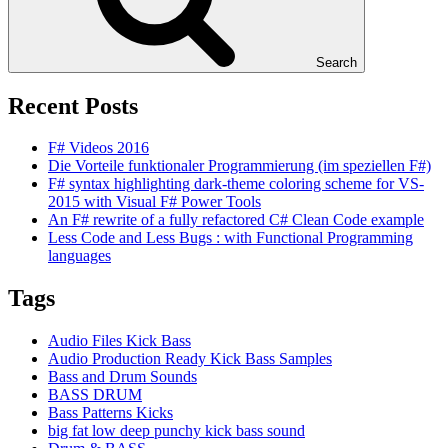
Search
Recent Posts
F# Videos 2016
Die Vorteile funktionaler Programmierung (im speziellen F#)
F# syntax highlighting dark-theme coloring scheme for VS-
2015 with Visual F# Power Tools
An F# rewrite of a fully refactored C# Clean Code example
Less Code and Less Bugs : with Functional Programming
languages
Tags
Audio Files Kick Bass
Audio Production Ready Kick Bass Samples
Bass and Drum Sounds
BASS DRUM
Bass Patterns Kicks
big fat low deep punchy kick bass sound