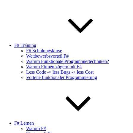
F# Training
F# Schulungskurse
Wettbewerbsvorteil F#
Warum Funktionale Programmiertechniken?
Warum Firmen zögern mit F#
Less Code -> less Bugs -> less Cost
Vorteile funktionaler Programmierung
F# Lernen
Warum F#