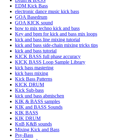
Drum & BASS
EDM Kick Bass
electronic dance music kick bass
GOA Basedrum
GOA KICK sound
how to mix techno kick and bass
Key and bpm for kick and bass mix loops
kick and bass line mixing tutorial
kick and bass side-chain mixing tricks tips
kick and bass tutorial
KICK BASS full phase accuracy
KICK BASS Loop Sample Library
kick bass mastering
kick bass mixing
Kick Bass Patterns
KICK DRUM
Kick Sub-bass
kick und bass abmischen
KIK & BASS samples
KIK and BASS Sounds
KIK BASS
KIK DRUM
KnB K&B sounds
Mixing Kick and Bass
Psy-Bass