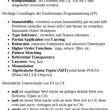
Kompatibilität
, .dll’s können von C#, VB.NET und
umgekehrt verwendet werden.
Wichtige Grundlagen der Funktionalen Programmierung (FP)
Immutability
: verstehen warum Immutability gut ist und hilft
Probleme einfacher zu lösen und Code besser zu verstehen.
Immutable Daten Strukturen
Type Inference
: verstehen und Nutzen erkennen
Partial Application
und
Curring
Rekursion
: rekursive Funktionen und rekursive Datentypen
Higher Order Functions
: map, reduce, filter, etc.
Pattern Matching
Referential Transparency
Lazyness
: Seq, lazy
Memoziation
Algebraische Daten Typen (ADT)
(sind keine POCOs
(Plain-Old CLR Objects))
Wesentliche Unterschiede von F# zu C#
null
als ungültiger Wert (nicht als gültiger default Wert von
Referenz Typen in C#)
unit
als leerer Wert (nicht void als kein Wert wie in C#, denn
void und async vertragen sich nicht gut in C#)
async
als Library (nicht als async und await Sprachkonstrukte