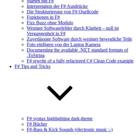
Starten mit F#
Interpretation der F# Ausdrücke
Die Strukturierung von F# Quellcode
Funktionen in F#
Fizz Buzz ohne Modulo
Weniger Softwarefehler durch Klarheit – null ist
Vergangenheit in F#
Zuverlässige Software durch weniger bewegliche Teile
Foto einfügen von der Laptop Kamera
Documenting the available .NET standard formats of
.ToString
F# rewrite of a fully refactored C# Clean Code example
F# Tips and Tricks
F# syntax highlighting dark-theme
F# Bücher
F#-Bass & Kick Sounds (electronic music :-)