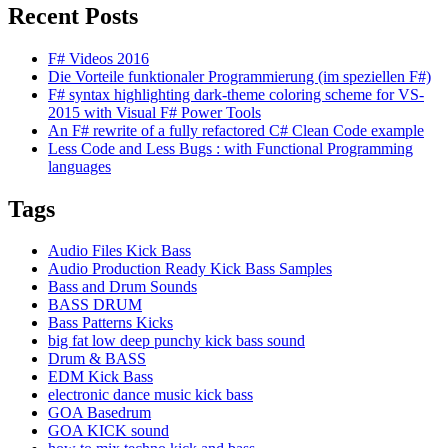
Recent Posts
F# Videos 2016
Die Vorteile funktionaler Programmierung (im speziellen F#)
F# syntax highlighting dark-theme coloring scheme for VS-
2015 with Visual F# Power Tools
An F# rewrite of a fully refactored C# Clean Code example
Less Code and Less Bugs : with Functional Programming
languages
Tags
Audio Files Kick Bass
Audio Production Ready Kick Bass Samples
Bass and Drum Sounds
BASS DRUM
Bass Patterns Kicks
big fat low deep punchy kick bass sound
Drum & BASS
EDM Kick Bass
electronic dance music kick bass
GOA Basedrum
GOA KICK sound