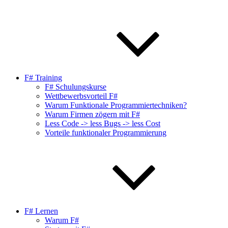
F# Training
F# Schulungskurse
Wettbewerbsvorteil F#
Warum Funktionale Programmiertechniken?
Warum Firmen zögern mit F#
Less Code -> less Bugs -> less Cost
Vorteile funktionaler Programmierung
F# Lernen
Warum F#