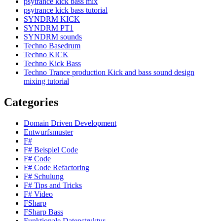
psytrance kick bass mix
psytrance kick bass tutorial
SYNDRM KICK
SYNDRM PT1
SYNDRM sounds
Techno Basedrum
Techno KICK
Techno Kick Bass
Techno Trance production Kick and bass sound design
mixing tutorial
Categories
Domain Driven Development
Entwurfsmuster
F#
F# Beispiel Code
F# Code
F# Code Refactoring
F# Schulung
F# Tips and Tricks
F# Video
FSharp
FSharp Bass
Funktionale Datenstruktur