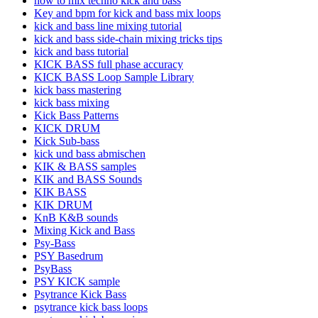
how to mix techno kick and bass
Key and bpm for kick and bass mix loops
kick and bass line mixing tutorial
kick and bass side-chain mixing tricks tips
kick and bass tutorial
KICK BASS full phase accuracy
KICK BASS Loop Sample Library
kick bass mastering
kick bass mixing
Kick Bass Patterns
KICK DRUM
Kick Sub-bass
kick und bass abmischen
KIK & BASS samples
KIK and BASS Sounds
KIK BASS
KIK DRUM
KnB K&B sounds
Mixing Kick and Bass
Psy-Bass
PSY Basedrum
PsyBass
PSY KICK sample
Psytrance Kick Bass
psytrance kick bass loops