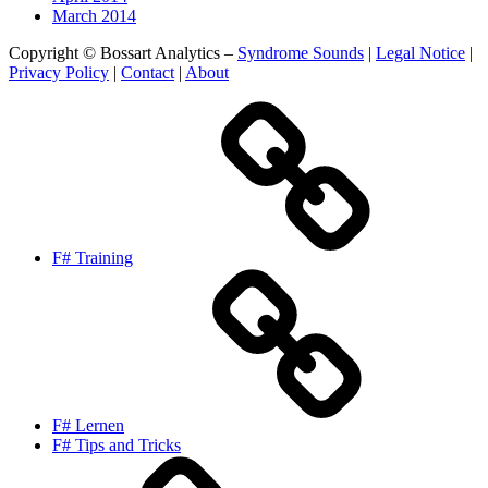
March 2014
Copyright © Bossart Analytics –
Syndrome Sounds
|
Legal Notice
|
Privacy Policy
|
Contact
|
About
F# Training
F# Lernen
F# Tips and Tricks