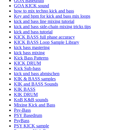
GOA Basedrum
GOA KICK sound
how to mix techno kick and bass
Key and bpm for kick and bass mix loops
kick and bass line mixing tutorial
kick and bass side-chain mixing tricks tips
kick and bass tutorial
KICK BASS full phase accuracy
KICK BASS Loop Sample Library
kick bass mastering
kick bass mixing
Kick Bass Patterns
KICK DRUM
Kick Sub-bass
kick und bass abmischen
KIK & BASS samples
KIK and BASS Sounds
KIK BASS
KIK DRUM
KnB K&B sounds
Mixing Kick and Bass
Psy-Bass
PSY Basedrum
PsyBass
PSY KICK sample