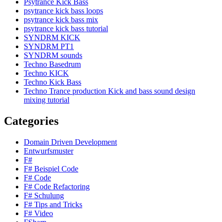
Psytrance Kick Bass
psytrance kick bass loops
psytrance kick bass mix
psytrance kick bass tutorial
SYNDRM KICK
SYNDRM PT1
SYNDRM sounds
Techno Basedrum
Techno KICK
Techno Kick Bass
Techno Trance production Kick and bass sound design
mixing tutorial
Categories
Domain Driven Development
Entwurfsmuster
F#
F# Beispiel Code
F# Code
F# Code Refactoring
F# Schulung
F# Tips and Tricks
F# Video