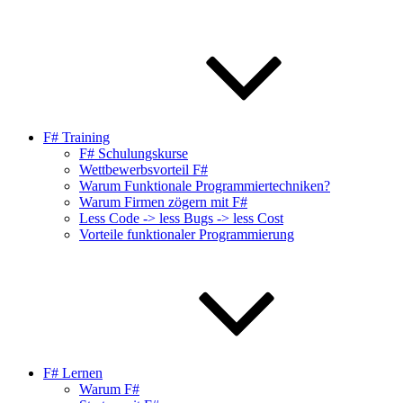
F# Training
F# Schulungskurse
Wettbewerbsvorteil F#
Warum Funktionale Programmiertechniken?
Warum Firmen zögern mit F#
Less Code -> less Bugs -> less Cost
Vorteile funktionaler Programmierung
F# Lernen
Warum F#