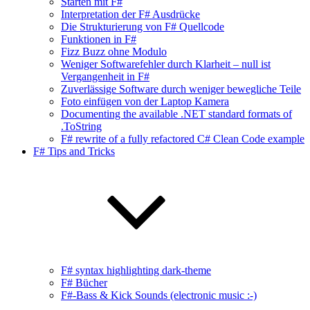
Starten mit F#
Interpretation der F# Ausdrücke
Die Strukturierung von F# Quellcode
Funktionen in F#
Fizz Buzz ohne Modulo
Weniger Softwarefehler durch Klarheit – null ist
Vergangenheit in F#
Zuverlässige Software durch weniger bewegliche Teile
Foto einfügen von der Laptop Kamera
Documenting the available .NET standard formats of
.ToString
F# rewrite of a fully refactored C# Clean Code example
F# Tips and Tricks
F# syntax highlighting dark-theme
F# Bücher
F#-Bass & Kick Sounds (electronic music :-)