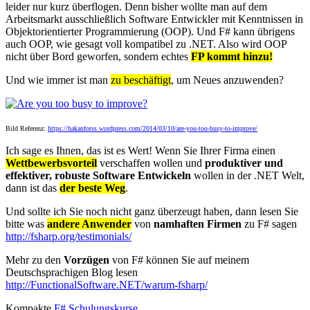
leider nur kurz überflogen. Denn bisher wollte man auf dem
Arbeitsmarkt ausschließlich Software Entwickler mit Kenntnissen in
Objektorientierter Programmierung (OOP). Und F# kann übrigens
auch OOP, wie gesagt voll kompatibel zu .NET. Also wird OOP
nicht über Bord geworfen, sondern echtes
FP kommt hinzu!
Und wie immer ist man
zu beschäftigt
, um Neues anzuwenden?
Bild Referenz:
https://hakanforss.wordpress.com/2014/03/10/are-you-too-busy-to-improve/
Ich sage es Ihnen, das ist es Wert! Wenn Sie Ihrer Firma einen
Wettbewerbsvorteil
verschaffen wollen und
produktiver und
effektiver, robuste Software Entwickeln
wollen in der .NET Welt,
dann ist das
der beste Weg
.
Und sollte ich Sie noch nicht ganz überzeugt haben, dann lesen Sie
bitte was
andere Anwender
von
namhaften Firmen
zu F# sagen
http://fsharp.org/testimonials/
Mehr zu den
Vorzügen
von F# können Sie auf meinem
Deutschsprachigen Blog lesen
http://FunctionalSoftware.NET/warum-fsharp/
Kompakte
F# Schulungskurse