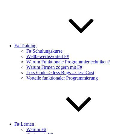
F# Training
F# Schulungskurse
Wettbewerbsvorteil F#
Warum Funktionale Programmiertechniken?
Warum Firmen zögern mit F#
Less Code -> less Bugs -> less Cost
Vorteile funktionaler Programmierung
F# Lernen
Warum F#