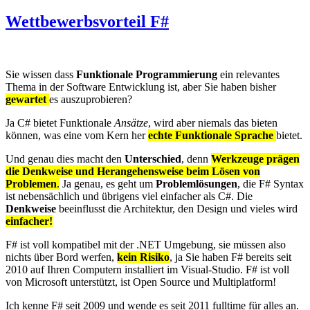
Wettbewerbsvorteil F#
Sie wissen dass
Funktionale Programmierung
ein relevantes
Thema in der Software Entwicklung ist, aber Sie haben bisher
gewartet
es auszuprobieren?
Ja C# bietet Funktionale
Ansätze
, wird aber niemals das bieten
können, was eine vom Kern her
echte Funktionale Sprache
bietet.
Und genau dies macht den
Unterschied
, denn
Werkzeuge prägen
die Denkweise und Herangehensweise beim Lösen von
Problemen
.
Ja genau, es geht um
Problemlösungen
, die F# Syntax
ist nebensächlich und übrigens viel einfacher als C#. Die
Denkweise
beeinflusst die Architektur, den Design und vieles wird
einfacher!
F# ist voll kompatibel mit der .NET Umgebung, sie müssen also
nichts über Bord werfen,
kein Risiko
, ja Sie haben F# bereits seit
2010 auf Ihren Computern installiert im Visual-Studio. F# ist voll
von Microsoft unterstützt, ist Open Source und Multiplatform!
Ich kenne F# seit 2009 und wende es seit 2011 fulltime für alles an.