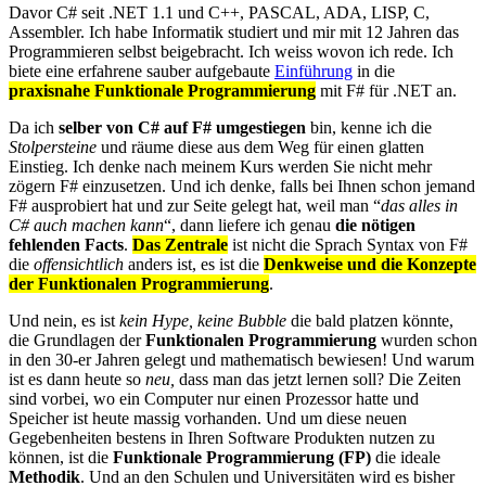
Davor C# seit .NET 1.1 und C++, PASCAL, ADA, LISP, C,
Assembler. Ich habe Informatik studiert und mir mit 12 Jahren das
Programmieren selbst beigebracht. Ich weiss wovon ich rede. Ich
biete eine erfahrene sauber aufgebaute
Einführung
in die
praxisnahe Funktionale Programmierung
mit F# für .NET an.
Da ich
selber von C# auf F# umgestiegen
bin, kenne ich die
Stolpersteine
und räume diese aus dem Weg für einen glatten
Einstieg. Ich denke nach meinem Kurs werden Sie nicht mehr
zögern F# einzusetzen. Und ich denke, falls bei Ihnen schon jemand
F# ausprobiert hat und zur Seite gelegt hat, weil man “
das alles in
C# auch machen kann
“, dann liefere ich genau
die nötigen
fehlenden Facts
.
Das Zentrale
ist nicht die Sprach Syntax von F#
die
offensichtlich
anders ist, es ist die
Denkweise und die Konzepte
der Funktionalen Programmierung
.
Und nein, es ist
kein Hype, keine Bubble
die bald platzen könnte,
die Grundlagen der
Funktionalen Programmierung
wurden schon
in den 30-er Jahren gelegt und mathematisch bewiesen! Und warum
ist es dann heute so
neu,
dass man das jetzt lernen soll? Die Zeiten
sind vorbei, wo ein Computer nur einen Prozessor hatte und
Speicher ist heute massig vorhanden. Und um diese neuen
Gegebenheiten bestens in Ihren Software Produkten nutzen zu
können, ist die
Funktionale Programmierung (FP)
die ideale
Methodik
. Und an den Schulen und Universitäten wird es bisher