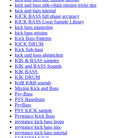
kick and bass side-chain mixing tricks tips
kick and bass tutorial
KICK BASS full phase accuracy
KICK BASS Loop Sample Library
kick bass mastering
kick bass mixing
Kick Bass Patterns
KICK DRUM
Kick Sub-bass
kick und bass abmischen
KIK & BASS samples
KIK and BASS Sounds
KIK BASS
KIK DRUM
KnB K&B sounds
Mixing Kick and Bass
Psy-Bass
PSY Basedrum
PsyBass
PSY KICK sample
Psytrance Kick Bass
psytrance kick bass loops
psytrance kick bass mix
psytrance kick bass tutorial