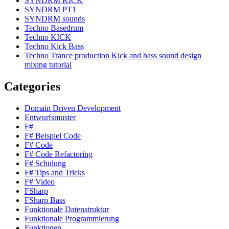
SYNDRM KICK
SYNDRM PT1
SYNDRM sounds
Techno Basedrum
Techno KICK
Techno Kick Bass
Techno Trance production Kick and bass sound design
mixing tutorial
Categories
Domain Driven Development
Entwurfsmuster
F#
F# Beispiel Code
F# Code
F# Code Refactoring
F# Schulung
F# Tips and Tricks
F# Video
FSharp
FSharp Bass
Funktionale Datenstruktur
Funktionale Programmierung
Funktionen