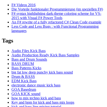
F# Videos 2016
Die Vorteile funktionaler Programmierung (im speziellen F#)
F# syntax highlighting dark-theme coloring scheme for VS-
2015 with Visual F# Power Tools
An F# rewrite of a fully refactored C# Clean Code example
Less Code and Less Bugs : with Functional Programming
languages
Tags
Audio Files Kick Bass
Audio Production Ready Kick Bass Samples
Bass and Drum Sounds
BASS DRUM
Bass Patterns Kicks
big fat low deep punchy kick bass sound
Drum & BASS
EDM Kick Bass
electronic dance music kick bass
GOA Basedrum
GOA KICK sound
how to mix techno kick and bass
Key and bpm for kick and bass mix loops
kick and bass line mixing tutorial