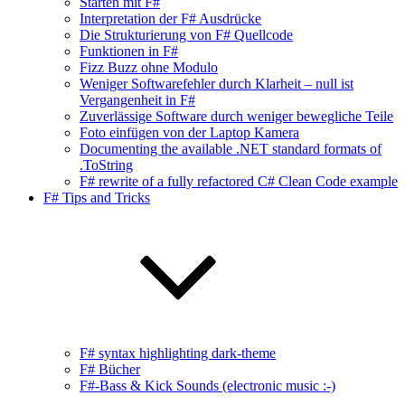
Starten mit F#
Interpretation der F# Ausdrücke
Die Strukturierung von F# Quellcode
Funktionen in F#
Fizz Buzz ohne Modulo
Weniger Softwarefehler durch Klarheit – null ist
Vergangenheit in F#
Zuverlässige Software durch weniger bewegliche Teile
Foto einfügen von der Laptop Kamera
Documenting the available .NET standard formats of
.ToString
F# rewrite of a fully refactored C# Clean Code example
F# Tips and Tricks
F# syntax highlighting dark-theme
F# Bücher
F#-Bass & Kick Sounds (electronic music :-)