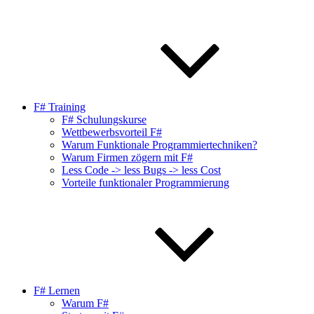
F# Training
F# Schulungskurse
Wettbewerbsvorteil F#
Warum Funktionale Programmiertechniken?
Warum Firmen zögern mit F#
Less Code -> less Bugs -> less Cost
Vorteile funktionaler Programmierung
F# Lernen
Warum F#