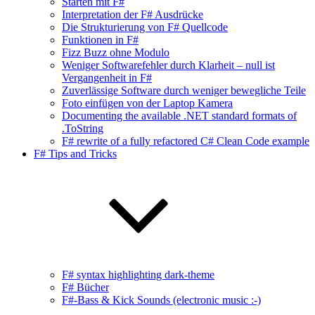
Starten mit F#
Interpretation der F# Ausdrücke
Die Strukturierung von F# Quellcode
Funktionen in F#
Fizz Buzz ohne Modulo
Weniger Softwarefehler durch Klarheit – null ist
Vergangenheit in F#
Zuverlässige Software durch weniger bewegliche Teile
Foto einfügen von der Laptop Kamera
Documenting the available .NET standard formats of
.ToString
F# rewrite of a fully refactored C# Clean Code example
F# Tips and Tricks
F# syntax highlighting dark-theme
F# Bücher
F#-Bass & Kick Sounds (electronic music :-)