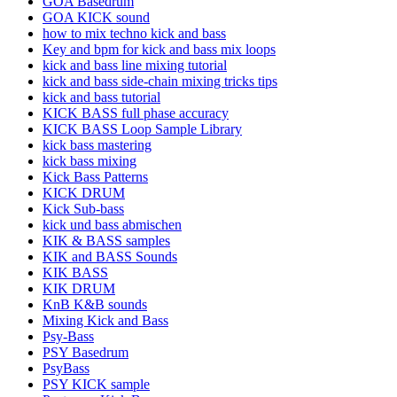
GOA Basedrum
GOA KICK sound
how to mix techno kick and bass
Key and bpm for kick and bass mix loops
kick and bass line mixing tutorial
kick and bass side-chain mixing tricks tips
kick and bass tutorial
KICK BASS full phase accuracy
KICK BASS Loop Sample Library
kick bass mastering
kick bass mixing
Kick Bass Patterns
KICK DRUM
Kick Sub-bass
kick und bass abmischen
KIK & BASS samples
KIK and BASS Sounds
KIK BASS
KIK DRUM
KnB K&B sounds
Mixing Kick and Bass
Psy-Bass
PSY Basedrum
PsyBass
PSY KICK sample