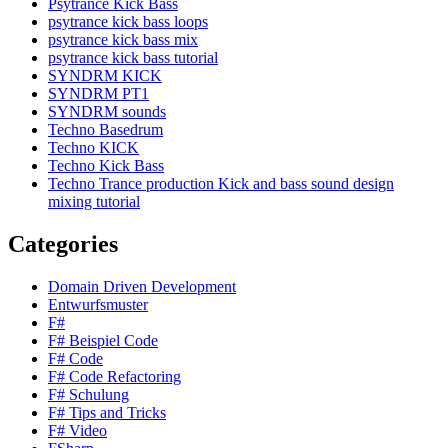
Psytrance Kick Bass
psytrance kick bass loops
psytrance kick bass mix
psytrance kick bass tutorial
SYNDRM KICK
SYNDRM PT1
SYNDRM sounds
Techno Basedrum
Techno KICK
Techno Kick Bass
Techno Trance production Kick and bass sound design
mixing tutorial
Categories
Domain Driven Development
Entwurfsmuster
F#
F# Beispiel Code
F# Code
F# Code Refactoring
F# Schulung
F# Tips and Tricks
F# Video