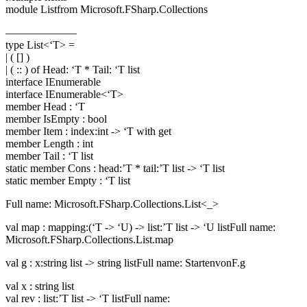
module Listfrom Microsoft.FSharp.Collections
——————–
type List<‘T> =
| ( [] )
| ( :: ) of Head: ‘T * Tail: ‘T list
interface IEnumerable
interface IEnumerable<‘T>
member Head : ‘T
member IsEmpty : bool
member Item : index:int -> ‘T with get
member Length : int
member Tail : ‘T list
static member Cons : head:’T * tail:’T list -> ‘T list
static member Empty : ‘T list
Full name: Microsoft.FSharp.Collections.List<_>
val map : mapping:(‘T -> ‘U) -> list:’T list -> ‘U listFull name:
Microsoft.FSharp.Collections.List.map
val g : x:string list -> string listFull name: StartenvonF.g
val x : string list
val rev : list:’T list -> ‘T listFull name: