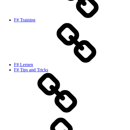
F# Training
F# Lernen
F# Tips and Tricks