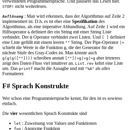
verwendeten Programmiersprache. Und pausiere das Lesen hier.
nicht weiterlesen.
STOP!
: Man wird erkennen, dass der Algorithmus auf Zeile 2
Auflösung
implementiert ist. D.h. es ist eher eine
Spezifikation
des
Algorithmus, als eine imperative Abhandlung. Auf Zeile 1 wird ein
Hilfsoperator
definiert der ein String mit einer String Liste
&
verbindet. Der
Operator verbindet zwei Listen. Und
definiert
@
[ ]
eine Liste gefüllt mit einem leeren
String. Der Pipe-Operator
""
|>
schiebt die Werte in die Funktion g, die der Generator für die
nächste Stufe des Gray-Codes ist. Man könnte auch
schreiben anstatt
aber letzteres
g(g(g([""])))
[""]|>g|>g|>g
zeigt den Daten-Fluss viel intuitiver an.
kehrt eine Liste
List.rev
um. Das
macht die Ausagbe und mit
als
alles
printf
"%A"
Formatierer.
F# Sprach Konstrukte
Wer schon eine Programmiersprache kennt, für den ist es sowieso
einfach.
Die
vier
wesentlichen Sprach Konstrukte sind
: Zuweisung von Values und Funktionen
let
: Anonyme Funktion
fun