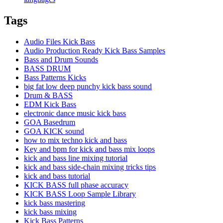
Tags
Audio Files Kick Bass
Audio Production Ready Kick Bass Samples
Bass and Drum Sounds
BASS DRUM
Bass Patterns Kicks
big fat low deep punchy kick bass sound
Drum & BASS
EDM Kick Bass
electronic dance music kick bass
GOA Basedrum
GOA KICK sound
how to mix techno kick and bass
Key and bpm for kick and bass mix loops
kick and bass line mixing tutorial
kick and bass side-chain mixing tricks tips
kick and bass tutorial
KICK BASS full phase accuracy
KICK BASS Loop Sample Library
kick bass mastering
kick bass mixing
Kick Bass Patterns