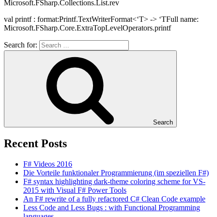
Microsoft.FSharp.Collections.List.rev
val printf : format:Printf.TextWriterFormat<‘T> -> ‘TFull name:
Microsoft.FSharp.Core.ExtraTopLevelOperators.printf
Search for:
Search
Recent Posts
F# Videos 2016
Die Vorteile funktionaler Programmierung (im speziellen F#)
F# syntax highlighting dark-theme coloring scheme for VS-
2015 with Visual F# Power Tools
An F# rewrite of a fully refactored C# Clean Code example
Less Code and Less Bugs : with Functional Programming
languages