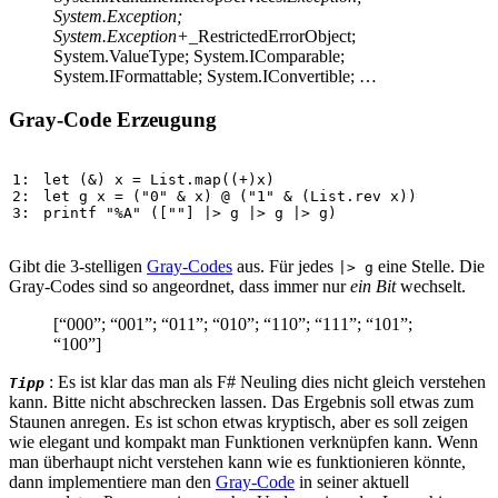
System.Exception;
System.Exception+
_RestrictedErrorObject;
System.ValueType; System.IComparable;
System.IFormattable; System.IConvertible; …
Gray-Code Erzeugung
1: 
let
 (
&
) 
x
=
List
.
map
((
+
)
x
2: 
let
g
x
=
 (
"
0
"
&
x
) 
@
 (
"
1
"
&
 (
List
.
rev
x
3: 
printf
"
%
A
"
 ([
"
"
] 
|>
g
|>
g
|>
g
)
Gibt die 3-stelligen
Gray-Codes
aus. Für jedes
eine Stelle. Die
|> g
Gray-Codes sind so angeordnet, dass immer nur
ein Bit
wechselt.
[“000”; “001”; “011”; “010”; “110”; “111”; “101”;
“100”]
: Es ist klar das man als F# Neuling dies nicht gleich verstehen
Tipp
kann. Bitte nicht abschrecken lassen. Das Ergebnis soll etwas zum
Staunen anregen. Es ist schon etwas kryptisch, aber es soll zeigen
wie elegant und kompakt man Funktionen verknüpfen kann. Wenn
man überhaupt nicht verstehen kann wie es funktionieren könnte,
dann implementiere man den
Gray-Code
in seiner aktuell