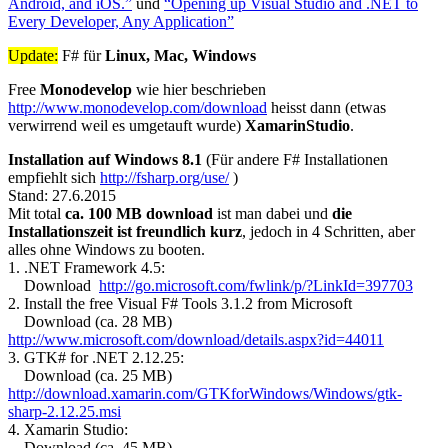
Android, and iOS.”
und
“Opening up Visual Studio and .NET to
Every Developer, Any Application”
Update:
F# für
Linux
, Mac, Windows
Free
Monodevelop
wie hier beschrieben
http://www.monodevelop.com/download
heisst dann (etwas
verwirrend weil es umgetauft wurde)
XamarinStudio
.
Installation auf Windows 8.1
(Für andere F# Installationen
empfiehlt sich
http://fsharp.org/use/
)
Stand: 27.6.2015
Mit total
ca. 100 MB download
ist man dabei und
die
Installationszeit ist freundlich kurz
, jedoch in 4 Schritten, aber
alles ohne Windows zu booten.
1. .NET Framework 4.5:
Download
http://go.microsoft.com/fwlink/p/?LinkId=397703
2. Install the free Visual F# Tools 3.1.2 from Microsoft
Download (ca. 28 MB)
http://www.microsoft.com/download/details.aspx?id=44011
3. GTK# for .NET 2.12.25:
Download (ca. 25 MB)
http://download.xamarin.com/GTKforWindows/Windows/gtk-
sharp-2.12.25.msi
4. Xamarin Studio:
Download (ca. 45 MB)