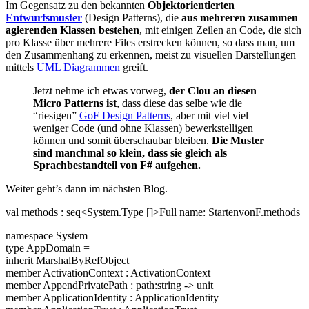
Im Gegensatz zu den bekannten
Objektorientierten
Entwurfsmuster
(Design Patterns), die
aus mehreren zusammen
agierenden Klassen bestehen
, mit einigen Zeilen an Code, die sich
pro Klasse über mehrere Files erstrecken können, so dass man, um
den Zusammenhang zu erkennen, meist zu visuellen Darstellungen
mittels
UML Diagrammen
greift.
Jetzt nehme ich etwas vorweg,
der Clou an diesen
Micro Patterns ist
, dass diese das selbe wie die
“riesigen”
GoF Design Patterns
, aber mit viel viel
weniger Code (und ohne Klassen) bewerkstelligen
können und somit überschaubar bleiben.
Die Muster
sind manchmal so klein, dass sie gleich als
Sprachbestandteil von F# aufgehen.
Weiter geht’s dann im nächsten Blog.
val methods : seq<System.Type []>Full name: StartenvonF.methods
namespace System
type AppDomain =
inherit MarshalByRefObject
member ActivationContext : ActivationContext
member AppendPrivatePath : path:string -> unit
member ApplicationIdentity : ApplicationIdentity