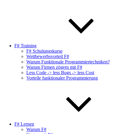
F# Training
F# Schulungskurse
Wettbewerbsvorteil F#
Warum Funktionale Programmiertechniken?
Warum Firmen zögern mit F#
Less Code -> less Bugs -> less Cost
Vorteile funktionaler Programmierung
F# Lernen
Warum F#