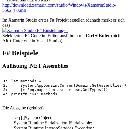
http://download.xamarin.com/studio/Windows/XamarinStudio-
5.9.2.4-0.msi
Im Xamarin Studio erstes F# Projekt erstellen (danach merkt er sich
das)
Selektierten F# Code im Editor ausführen mit
Ctrl + Enter
(nicht
Alt + Enter wie in Visual Studio).
F# Beispiele
Auflistung .NET Assemblies
1: 
let
methods
=
2: 
System
.
AppDomain
.
CurrentDomain
.
GetAssemblies
()

3: 
|>
Seq
.
map
 (
fun
asm
->
asm
.
GetTypes
4: 
printfn
"
%
A
"
methods
Die Ausgabe (gekürzt)
seq [[|System.Object;
System.Runtime.Serialization.ISerializable;
System.Runtime.InteropServices.
Exception;