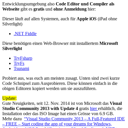
Entwicklungsumgebung also
Code Editor und Compiler als
Webseite
gibt es
gratis
und
ohne Anmeldung
hier:
Dieser läuft auf allen Systemen, auch für
Apple iOS
(iPad ohne
Silverlight)
.NET Fiddle
Diese benötigen einen Web-Browser mit installiertem
Microsoft
Silverlight
TryFsharp
TryFs
Tsunami
Probiert aus, was euch am meisten zusagt. Unten sind zwei kurze
Code Schnipsel zum Ausprobieren. Diese können einfach in die
obigen Editoren kopiert werden um sie auszuführen.
Update:
Gute Neuigkeiten, seit 12. Nov. 2014 ist von Microsoft das
Visual
Studio Community 2013 with Update 4
gratis
hier
erhältlich, die
Installation oder das ISO Image hat einen Grösse von 6.9 GB.
Mehr dazu
“Visual Studio Community 2013 – A Full-Featured IDE
– FREE – Start coding the app of your dreams for Windows,