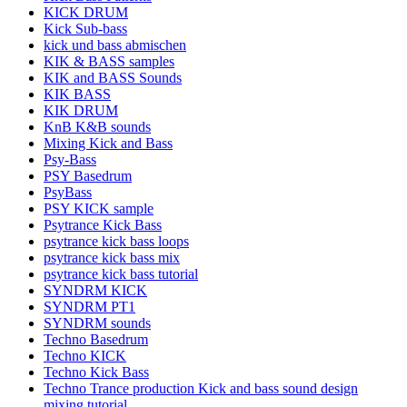
KICK DRUM
Kick Sub-bass
kick und bass abmischen
KIK & BASS samples
KIK and BASS Sounds
KIK BASS
KIK DRUM
KnB K&B sounds
Mixing Kick and Bass
Psy-Bass
PSY Basedrum
PsyBass
PSY KICK sample
Psytrance Kick Bass
psytrance kick bass loops
psytrance kick bass mix
psytrance kick bass tutorial
SYNDRM KICK
SYNDRM PT1
SYNDRM sounds
Techno Basedrum
Techno KICK
Techno Kick Bass
Techno Trance production Kick and bass sound design
mixing tutorial