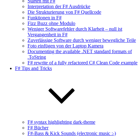
Starten mit F#
Interpretation der F# Ausdrücke
Die Strukturierung von F# Quellcode
Funktionen in F#
Fizz Buzz ohne Modulo
Weniger Softwarefehler durch Klarheit – null ist
Vergangenheit in F#
Zuverlässige Software durch weniger bewegliche Teile
Foto einfügen von der Laptop Kamera
Documenting the available .NET standard formats of
.ToString
F# rewrite of a fully refactored C# Clean Code example
F# Tips and Tricks
F# syntax highlighting dark-theme
F# Bücher
F#-Bass & Kick Sounds (electronic music :-)