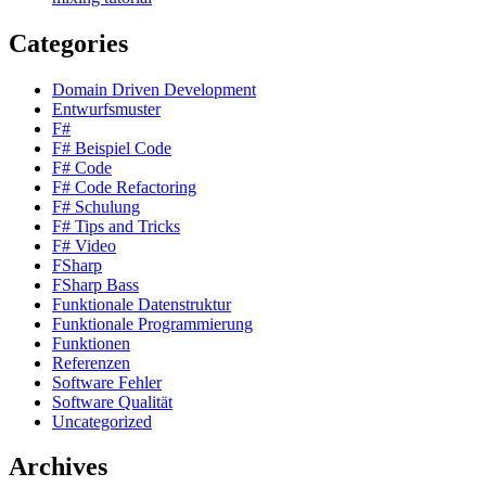
Categories
Domain Driven Development
Entwurfsmuster
F#
F# Beispiel Code
F# Code
F# Code Refactoring
F# Schulung
F# Tips and Tricks
F# Video
FSharp
FSharp Bass
Funktionale Datenstruktur
Funktionale Programmierung
Funktionen
Referenzen
Software Fehler
Software Qualität
Uncategorized
Archives