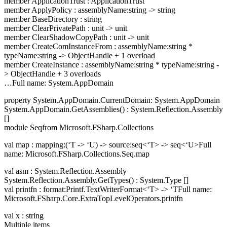
member ApplicationTrust : ApplicationTrust
member ApplyPolicy : assemblyName:string -> string
member BaseDirectory : string
member ClearPrivatePath : unit -> unit
member ClearShadowCopyPath : unit -> unit
member CreateComInstanceFrom : assemblyName:string *
typeName:string -> ObjectHandle + 1 overload
member CreateInstance : assemblyName:string * typeName:string -
> ObjectHandle + 3 overloads
…Full name: System.AppDomain
property System.AppDomain.CurrentDomain: System.AppDomain
System.AppDomain.GetAssemblies() : System.Reflection.Assembly
[]
module Seqfrom Microsoft.FSharp.Collections
val map : mapping:(‘T -> ‘U) -> source:seq<‘T> -> seq<‘U>Full
name: Microsoft.FSharp.Collections.Seq.map
val asm : System.Reflection.Assembly
System.Reflection.Assembly.GetTypes() : System.Type []
val printfn : format:Printf.TextWriterFormat<‘T> -> ‘TFull name:
Microsoft.FSharp.Core.ExtraTopLevelOperators.printfn
val x : string
Multiple items