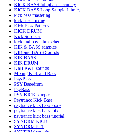
KICK BASS full phase accuracy
KICK BASS Loop Sample Library
kick bass mastering
kick bass mixing
Kick Bass Patterns
KICK DRUM
Kick Sub-bass
kick und bass abmischen
KIK & BASS samples
KIK and BASS Sounds
KIK BASS
KIK DRUM
KnB K&B sounds
Mixing Kick and Bass
Psy-Bass
PSY Basedrum
PsyBass
PSY KICK sample
Psytrance Kick Bass
psytrance kick bass loops
psytrance kick bass mix
psytrance kick bass tutorial
SYNDRM KICK
SYNDRM PT1
SYNDRM sounds