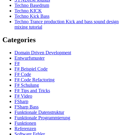
Techno Basedrum
Techno KICK
Techno Kick Bass
Techno Trance production Kick and bass sound design
mixing tutorial
Categories
Domain Driven Development
Entwurfsmuster
F#
F# Beispiel Code
F# Code
F# Code Refactoring
F# Schulung
F# Tips and Tricks
F# Video
FSharp
FSharp Bass
Funktionale Datenstruktur
Funktionale Programmierung
Funktionen
Referenzen
Software Fehler