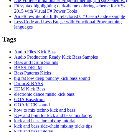
Die Vorteile funktionaler Programmierung (im speziellen F#)
F# syntax highlighting dark-theme coloring scheme for VS-
2015 with Visual F# Power Tools
An F# rewrite of a fully refactored C# Clean Code example
Less Code and Less Bugs : with Functional Programming
languages
Tags
Audio Files Kick Bass
Audio Production Ready Kick Bass Samples
Bass and Drum Sounds
BASS DRUM
Bass Patterns Kicks
big fat low deep punchy kick bass sound
Drum & BASS
EDM Kick Bass
electronic dance music kick bass
GOA Basedrum
GOA KICK sound
how to mix techno kick and bass
Key and bpm for kick and bass mix loops
kick and bass line mixing tutorial
kick and bass side-chain mixing tricks tips
kick and bass tutorial