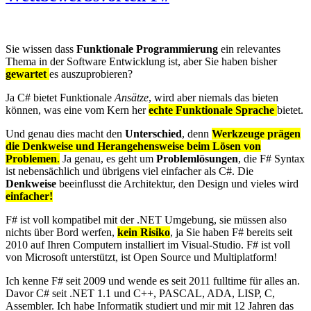
Sie wissen dass
Funktionale Programmierung
ein relevantes
Thema in der Software Entwicklung ist, aber Sie haben bisher
gewartet
es auszuprobieren?
Ja C# bietet Funktionale
Ansätze
, wird aber niemals das bieten
können, was eine vom Kern her
echte Funktionale Sprache
bietet.
Und genau dies macht den
Unterschied
, denn
Werkzeuge prägen
die Denkweise und Herangehensweise beim Lösen von
Problemen
.
Ja genau, es geht um
Problemlösungen
, die F# Syntax
ist nebensächlich und übrigens viel einfacher als C#. Die
Denkweise
beeinflusst die Architektur, den Design und vieles wird
einfacher!
F# ist voll kompatibel mit der .NET Umgebung, sie müssen also
nichts über Bord werfen,
kein Risiko
, ja Sie haben F# bereits seit
2010 auf Ihren Computern installiert im Visual-Studio. F# ist voll
von Microsoft unterstützt, ist Open Source und Multiplatform!
Ich kenne F# seit 2009 und wende es seit 2011 fulltime für alles an.
Davor C# seit .NET 1.1 und C++, PASCAL, ADA, LISP, C,
Assembler. Ich habe Informatik studiert und mir mit 12 Jahren das