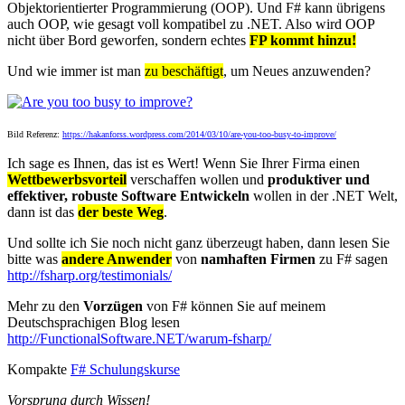
Objektorientierter Programmierung (OOP). Und F# kann übrigens
auch OOP, wie gesagt voll kompatibel zu .NET. Also wird OOP
nicht über Bord geworfen, sondern echtes
FP kommt hinzu!
Und wie immer ist man
zu beschäftigt
, um Neues anzuwenden?
Bild Referenz:
https://hakanforss.wordpress.com/2014/03/10/are-you-too-busy-to-improve/
Ich sage es Ihnen, das ist es Wert! Wenn Sie Ihrer Firma einen
Wettbewerbsvorteil
verschaffen wollen und
produktiver und
effektiver, robuste Software Entwickeln
wollen in der .NET Welt,
dann ist das
der beste Weg
.
Und sollte ich Sie noch nicht ganz überzeugt haben, dann lesen Sie
bitte was
andere Anwender
von
namhaften Firmen
zu F# sagen
http://fsharp.org/testimonials/
Mehr zu den
Vorzügen
von F# können Sie auf meinem
Deutschsprachigen Blog lesen
http://FunctionalSoftware.NET/warum-fsharp/
Kompakte
F# Schulungskurse
Vorsprung durch Wissen!