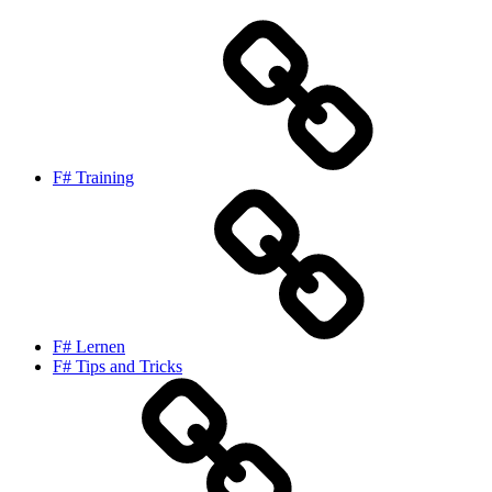
F# Training
F# Lernen
F# Tips and Tricks