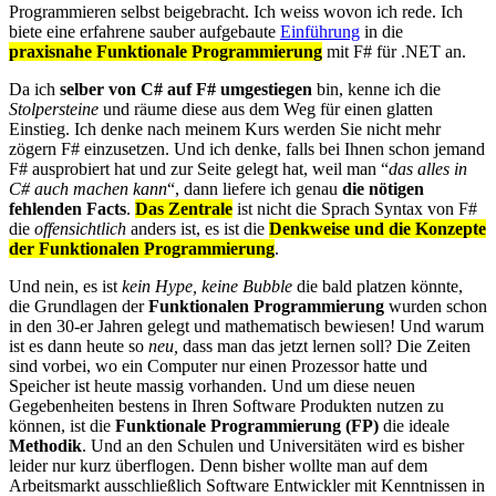
Programmieren selbst beigebracht. Ich weiss wovon ich rede. Ich
biete eine erfahrene sauber aufgebaute
Einführung
in die
praxisnahe Funktionale Programmierung
mit F# für .NET an.
Da ich
selber von C# auf F# umgestiegen
bin, kenne ich die
Stolpersteine
und räume diese aus dem Weg für einen glatten
Einstieg. Ich denke nach meinem Kurs werden Sie nicht mehr
zögern F# einzusetzen. Und ich denke, falls bei Ihnen schon jemand
F# ausprobiert hat und zur Seite gelegt hat, weil man “
das alles in
C# auch machen kann
“, dann liefere ich genau
die nötigen
fehlenden Facts
.
Das Zentrale
ist nicht die Sprach Syntax von F#
die
offensichtlich
anders ist, es ist die
Denkweise und die Konzepte
der Funktionalen Programmierung
.
Und nein, es ist
kein Hype, keine Bubble
die bald platzen könnte,
die Grundlagen der
Funktionalen Programmierung
wurden schon
in den 30-er Jahren gelegt und mathematisch bewiesen! Und warum
ist es dann heute so
neu,
dass man das jetzt lernen soll? Die Zeiten
sind vorbei, wo ein Computer nur einen Prozessor hatte und
Speicher ist heute massig vorhanden. Und um diese neuen
Gegebenheiten bestens in Ihren Software Produkten nutzen zu
können, ist die
Funktionale Programmierung (FP)
die ideale
Methodik
. Und an den Schulen und Universitäten wird es bisher
leider nur kurz überflogen. Denn bisher wollte man auf dem
Arbeitsmarkt ausschließlich Software Entwickler mit Kenntnissen in