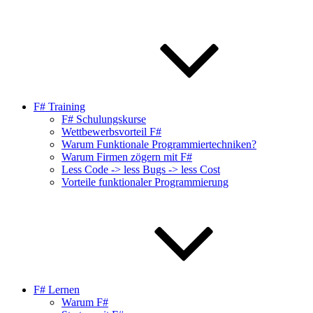
F# Training
F# Schulungskurse
Wettbewerbsvorteil F#
Warum Funktionale Programmiertechniken?
Warum Firmen zögern mit F#
Less Code -> less Bugs -> less Cost
Vorteile funktionaler Programmierung
F# Lernen
Warum F#