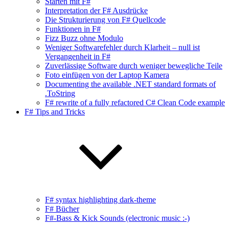
Starten mit F#
Interpretation der F# Ausdrücke
Die Strukturierung von F# Quellcode
Funktionen in F#
Fizz Buzz ohne Modulo
Weniger Softwarefehler durch Klarheit – null ist
Vergangenheit in F#
Zuverlässige Software durch weniger bewegliche Teile
Foto einfügen von der Laptop Kamera
Documenting the available .NET standard formats of
.ToString
F# rewrite of a fully refactored C# Clean Code example
F# Tips and Tricks
F# syntax highlighting dark-theme
F# Bücher
F#-Bass & Kick Sounds (electronic music :-)