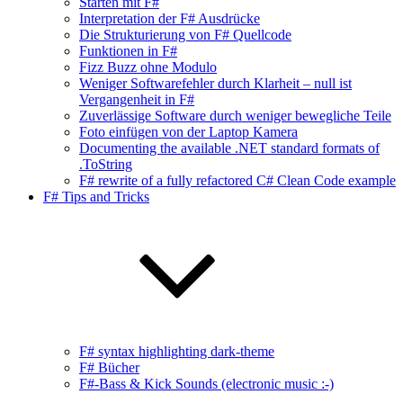
Starten mit F#
Interpretation der F# Ausdrücke
Die Strukturierung von F# Quellcode
Funktionen in F#
Fizz Buzz ohne Modulo
Weniger Softwarefehler durch Klarheit – null ist
Vergangenheit in F#
Zuverlässige Software durch weniger bewegliche Teile
Foto einfügen von der Laptop Kamera
Documenting the available .NET standard formats of
.ToString
F# rewrite of a fully refactored C# Clean Code example
F# Tips and Tricks
F# syntax highlighting dark-theme
F# Bücher
F#-Bass & Kick Sounds (electronic music :-)