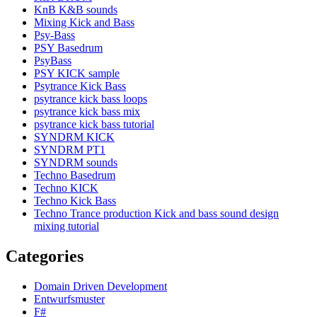
KnB K&B sounds
Mixing Kick and Bass
Psy-Bass
PSY Basedrum
PsyBass
PSY KICK sample
Psytrance Kick Bass
psytrance kick bass loops
psytrance kick bass mix
psytrance kick bass tutorial
SYNDRM KICK
SYNDRM PT1
SYNDRM sounds
Techno Basedrum
Techno KICK
Techno Kick Bass
Techno Trance production Kick and bass sound design
mixing tutorial
Categories
Domain Driven Development
Entwurfsmuster
F#