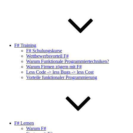
F# Training
F# Schulungskurse
Wettbewerbsvorteil F#
Warum Funktionale Programmiertechniken?
Warum Firmen zögern mit F#
Less Code -> less Bugs -> less Cost
Vorteile funktionaler Programmierung
F# Lernen
Warum F#