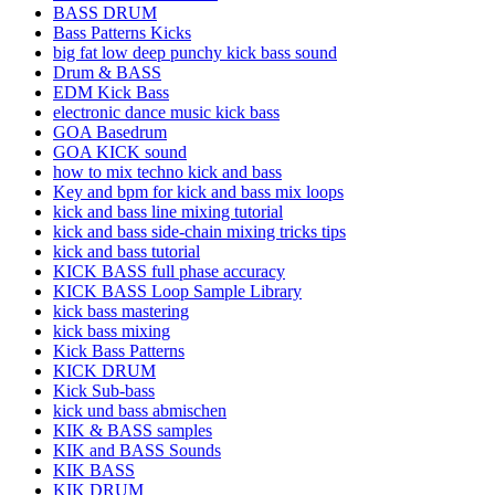
BASS DRUM
Bass Patterns Kicks
big fat low deep punchy kick bass sound
Drum & BASS
EDM Kick Bass
electronic dance music kick bass
GOA Basedrum
GOA KICK sound
how to mix techno kick and bass
Key and bpm for kick and bass mix loops
kick and bass line mixing tutorial
kick and bass side-chain mixing tricks tips
kick and bass tutorial
KICK BASS full phase accuracy
KICK BASS Loop Sample Library
kick bass mastering
kick bass mixing
Kick Bass Patterns
KICK DRUM
Kick Sub-bass
kick und bass abmischen
KIK & BASS samples
KIK and BASS Sounds
KIK BASS
KIK DRUM