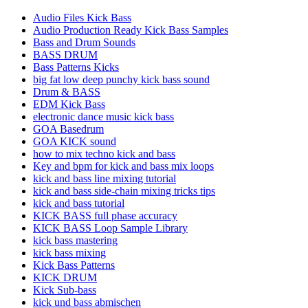
Audio Files Kick Bass
Audio Production Ready Kick Bass Samples
Bass and Drum Sounds
BASS DRUM
Bass Patterns Kicks
big fat low deep punchy kick bass sound
Drum & BASS
EDM Kick Bass
electronic dance music kick bass
GOA Basedrum
GOA KICK sound
how to mix techno kick and bass
Key and bpm for kick and bass mix loops
kick and bass line mixing tutorial
kick and bass side-chain mixing tricks tips
kick and bass tutorial
KICK BASS full phase accuracy
KICK BASS Loop Sample Library
kick bass mastering
kick bass mixing
Kick Bass Patterns
KICK DRUM
Kick Sub-bass
kick und bass abmischen