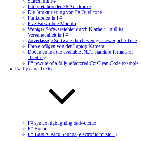
Starten mit F#
Interpretation der F# Ausdrücke
Die Strukturierung von F# Quellcode
Funktionen in F#
Fizz Buzz ohne Modulo
Weniger Softwarefehler durch Klarheit – null ist
Vergangenheit in F#
Zuverlässige Software durch weniger bewegliche Teile
Foto einfügen von der Laptop Kamera
Documenting the available .NET standard formats of
.ToString
F# rewrite of a fully refactored C# Clean Code example
F# Tips and Tricks
F# syntax highlighting dark-theme
F# Bücher
F#-Bass & Kick Sounds (electronic music :-)