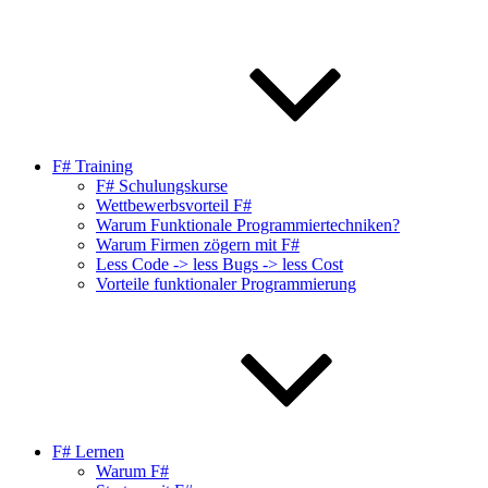
F# Training
F# Schulungskurse
Wettbewerbsvorteil F#
Warum Funktionale Programmiertechniken?
Warum Firmen zögern mit F#
Less Code -> less Bugs -> less Cost
Vorteile funktionaler Programmierung
F# Lernen
Warum F#