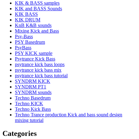
KIK & BASS samples
KIK and BASS Sounds
KIK BASS
KIK DRUM
KnB K&B sounds
Mixing Kick and Bass
Psy-Bass
PSY Basedrum
PsyBass
PSY KICK sample
Psytrance Kick Bass
psytrance kick bass loops
psytrance kick bass mix
psytrance kick bass tutorial
SYNDRM KICK
SYNDRM PT1
SYNDRM sounds
Techno Basedrum
Techno KICK
Techno Kick Bass
Techno Trance production Kick and bass sound design
mixing tutorial
Categories