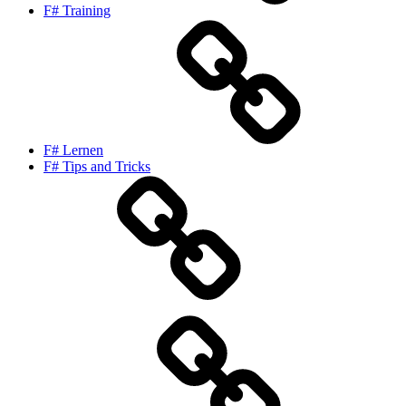
F# Training
F# Lernen
F# Tips and Tricks