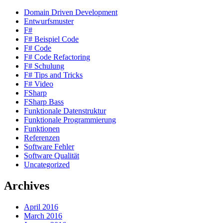
Domain Driven Development
Entwurfsmuster
F#
F# Beispiel Code
F# Code
F# Code Refactoring
F# Schulung
F# Tips and Tricks
F# Video
FSharp
FSharp Bass
Funktionale Datenstruktur
Funktionale Programmierung
Funktionen
Referenzen
Software Fehler
Software Qualität
Uncategorized
Archives
April 2016
March 2016