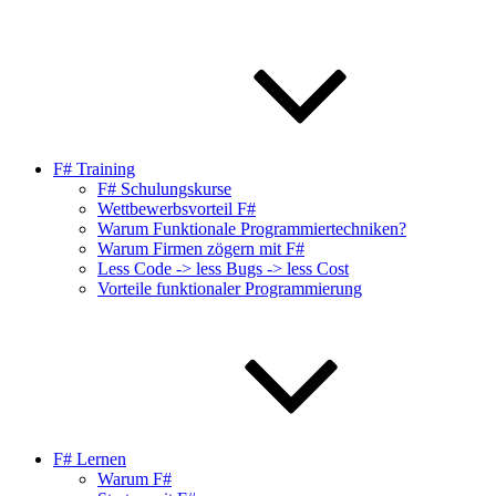
F# Training
F# Schulungskurse
Wettbewerbsvorteil F#
Warum Funktionale Programmiertechniken?
Warum Firmen zögern mit F#
Less Code -> less Bugs -> less Cost
Vorteile funktionaler Programmierung
F# Lernen
Warum F#