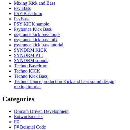
Mixing Kick and Bass
Psy-Bass
PSY Basedrum
PsyBass
PSY KICK sample
Psytrance Kick Bass
psytrance kick bass loops
psytrance kick bass mix
psytrance kick bass tutorial
SYNDRM KICK
SYNDRM PT1
SYNDRM sounds
Techno Basedrum
Techno KICK
Techno Kick Bass
Techno Trance production Kick and bass sound design
mixing tutorial
Categories
Domain Driven Development
Entwurfsmuster
F#
F# Beispiel Code