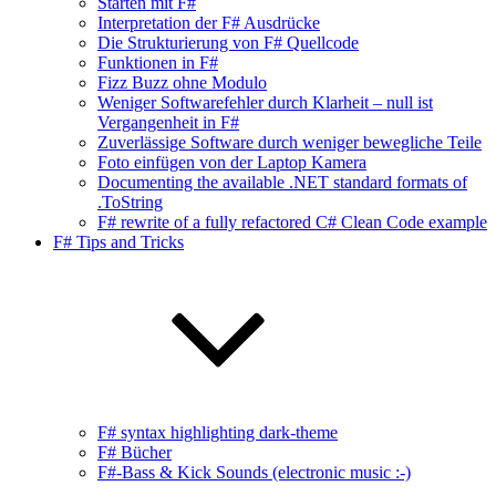
Starten mit F#
Interpretation der F# Ausdrücke
Die Strukturierung von F# Quellcode
Funktionen in F#
Fizz Buzz ohne Modulo
Weniger Softwarefehler durch Klarheit – null ist
Vergangenheit in F#
Zuverlässige Software durch weniger bewegliche Teile
Foto einfügen von der Laptop Kamera
Documenting the available .NET standard formats of
.ToString
F# rewrite of a fully refactored C# Clean Code example
F# Tips and Tricks
F# syntax highlighting dark-theme
F# Bücher
F#-Bass & Kick Sounds (electronic music :-)