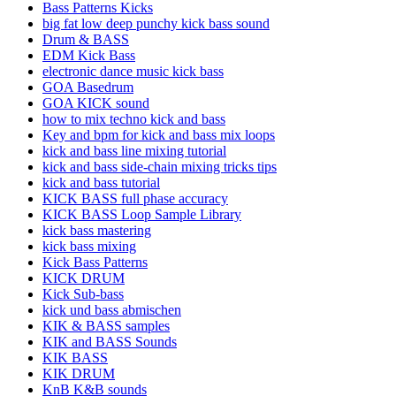
Bass Patterns Kicks
big fat low deep punchy kick bass sound
Drum & BASS
EDM Kick Bass
electronic dance music kick bass
GOA Basedrum
GOA KICK sound
how to mix techno kick and bass
Key and bpm for kick and bass mix loops
kick and bass line mixing tutorial
kick and bass side-chain mixing tricks tips
kick and bass tutorial
KICK BASS full phase accuracy
KICK BASS Loop Sample Library
kick bass mastering
kick bass mixing
Kick Bass Patterns
KICK DRUM
Kick Sub-bass
kick und bass abmischen
KIK & BASS samples
KIK and BASS Sounds
KIK BASS
KIK DRUM
KnB K&B sounds