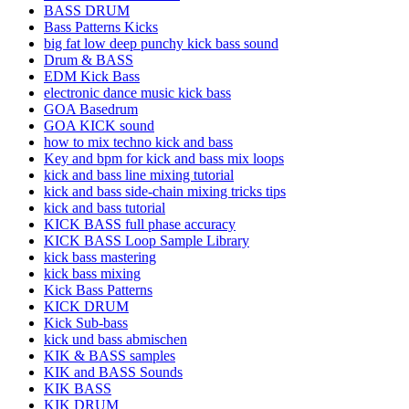
BASS DRUM
Bass Patterns Kicks
big fat low deep punchy kick bass sound
Drum & BASS
EDM Kick Bass
electronic dance music kick bass
GOA Basedrum
GOA KICK sound
how to mix techno kick and bass
Key and bpm for kick and bass mix loops
kick and bass line mixing tutorial
kick and bass side-chain mixing tricks tips
kick and bass tutorial
KICK BASS full phase accuracy
KICK BASS Loop Sample Library
kick bass mastering
kick bass mixing
Kick Bass Patterns
KICK DRUM
Kick Sub-bass
kick und bass abmischen
KIK & BASS samples
KIK and BASS Sounds
KIK BASS
KIK DRUM