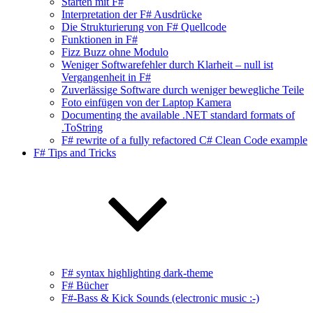
Starten mit F#
Interpretation der F# Ausdrücke
Die Strukturierung von F# Quellcode
Funktionen in F#
Fizz Buzz ohne Modulo
Weniger Softwarefehler durch Klarheit – null ist
Vergangenheit in F#
Zuverlässige Software durch weniger bewegliche Teile
Foto einfügen von der Laptop Kamera
Documenting the available .NET standard formats of
.ToString
F# rewrite of a fully refactored C# Clean Code example
F# Tips and Tricks
F# syntax highlighting dark-theme
F# Bücher
F#-Bass & Kick Sounds (electronic music :-)