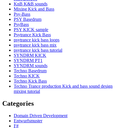
KnB K&B sounds
Mixing Kick and Bass
Psy-Bass
PSY Basedrum
PsyBass
PSY KICK sample
Psytrance Kick Bass
psytrance kick bass loops
psytrance kick bass mix
psytrance kick bass tutorial
SYNDRM KICK
SYNDRM PT1
SYNDRM sounds
Techno Basedrum
Techno KICK
Techno Kick Bass
Techno Trance production Kick and bass sound design
mixing tutorial
Categories
Domain Driven Development
Entwurfsmuster
F#