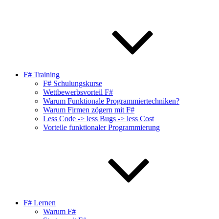
F# Training
F# Schulungskurse
Wettbewerbsvorteil F#
Warum Funktionale Programmiertechniken?
Warum Firmen zögern mit F#
Less Code -> less Bugs -> less Cost
Vorteile funktionaler Programmierung
F# Lernen
Warum F#