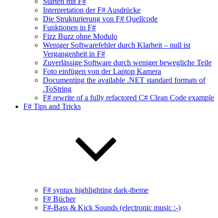
Starten mit F#
Interpretation der F# Ausdrücke
Die Strukturierung von F# Quellcode
Funktionen in F#
Fizz Buzz ohne Modulo
Weniger Softwarefehler durch Klarheit – null ist
Vergangenheit in F#
Zuverlässige Software durch weniger bewegliche Teile
Foto einfügen von der Laptop Kamera
Documenting the available .NET standard formats of
.ToString
F# rewrite of a fully refactored C# Clean Code example
F# Tips and Tricks
F# syntax highlighting dark-theme
F# Bücher
F#-Bass & Kick Sounds (electronic music :-)