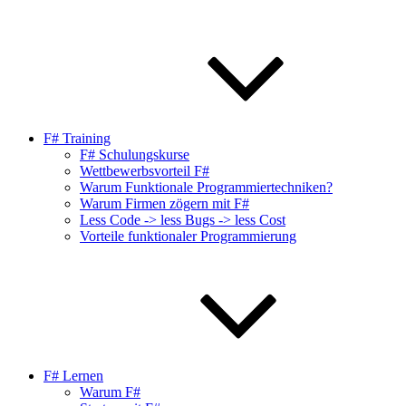
F# Training
F# Schulungskurse
Wettbewerbsvorteil F#
Warum Funktionale Programmiertechniken?
Warum Firmen zögern mit F#
Less Code -> less Bugs -> less Cost
Vorteile funktionaler Programmierung
F# Lernen
Warum F#