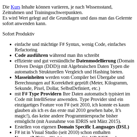
Die
Kurs
Inhalte können variieren, je nach Wissensstand,
Zeitrahmen und Trainingsschwerpunkten.
Es wird Wert gelegt auf die Grundlagen und dass man das Gelernte
sofort anwenden kann.
Sofort Produktiv
einfache und mächtige F# Syntax, wenig Code, einfaches
Refactoring
Code ausführen
während man ihn schreibt
effiziente und gut verständliche
Datenmodellierung
(Domain
Driven Design (DDD)) mit Algebraischen Daten Typen die
automatisch Strukturellen Vergleich und Hashing bieten.
Masseinheiten
werden vom Compiler bei Übergabe und
Berechnungen auf Korrektheit geprüft (Meter, Kilogramm,
Sekunde, Pixel, Dollar, SelbstDefiniert, etc.)
mit
F# Type Providern
Ihre Daten automatisch typisiert im
Code mit IntelliSense anwenden. Type Provider sind ein
einzigartiges Feature von F# (seit 2010, ich konnte es kaum
glauben als ich es das erste mal 2010 gesehen habe, It’s
magic!), das keine andere Programmiersprache bisher
ermöglicht (mit Ausnahme von IDRIS seit März 2015).
Erstellen von eigenen
Domain Specific Languages (DSL)
F# ist in Visual Studio (seit 2010) schon enthalten