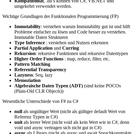
Kompatibilität
, .dll’s können von C#, VB.NET und
umgekehrt verwendet werden.
Wichtige Grundlagen der Funktionalen Programmierung (FP)
Immutability
: verstehen warum Immutability gut ist und hilft
Probleme einfacher zu lösen und Code besser zu verstehen.
Immutable Daten Strukturen
Type Inference
: verstehen und Nutzen erkennen
Partial Application
und
Curring
Rekursion
: rekursive Funktionen und rekursive Datentypen
Higher Order Functions
: map, reduce, filter, etc.
Pattern Matching
Referential Transparency
Lazyness
: Seq, lazy
Memoziation
Algebraische Daten Typen (ADT)
(sind keine POCOs
(Plain-Old CLR Objects))
Wesentliche Unterschiede von F# zu C#
null
als ungültiger Wert (nicht als gültiger default Wert von
Referenz Typen in C#)
unit
als leerer Wert (nicht void als kein Wert wie in C#, denn
void und async vertragen sich nicht gut in C#)
async
als Library (nicht als async und await Sprachkonstrukte