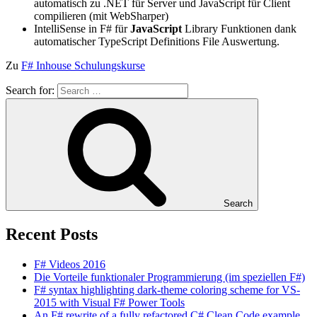
automatisch zu .NET für Server und JavaScript für Client
compilieren (mit WebSharper)
IntelliSense in F# für
JavaScript
Library Funktionen dank
automatischer TypeScript Definitions File Auswertung.
Zu
F# Inhouse Schulungskurse
Search for:
Search
Recent Posts
F# Videos 2016
Die Vorteile funktionaler Programmierung (im speziellen F#)
F# syntax highlighting dark-theme coloring scheme for VS-
2015 with Visual F# Power Tools
An F# rewrite of a fully refactored C# Clean Code example