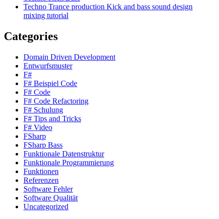
Techno Trance production Kick and bass sound design
mixing tutorial
Categories
Domain Driven Development
Entwurfsmuster
F#
F# Beispiel Code
F# Code
F# Code Refactoring
F# Schulung
F# Tips and Tricks
F# Video
FSharp
FSharp Bass
Funktionale Datenstruktur
Funktionale Programmierung
Funktionen
Referenzen
Software Fehler
Software Qualität
Uncategorized