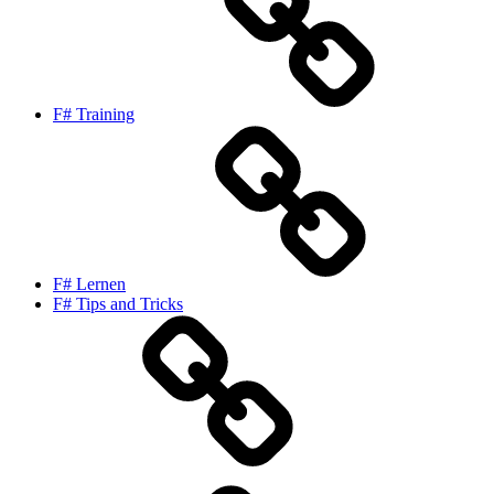
F# Training
F# Lernen
F# Tips and Tricks