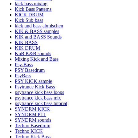
kick bass mixing
Kick Bass Patterns
KICK DRUM
Kick Sub-bass
kick und bass abmischen
KIK & BASS samples
KIK and BASS Sounds
KIK BASS
KIK DRUM
KnB K&B sounds
Mixing Kick and Bass
Psy-Bass
PSY Basedrum
PsyBass
PSY KICK sample
Psytrance Kick Bass
psytrance kick bass loops
psytrance kick bass mix
psytrance kick bass tutorial
SYNDRM KICK
SYNDRM PT1
SYNDRM sounds
Techno Basedrum
Techno KICK
Techno Kick Bass