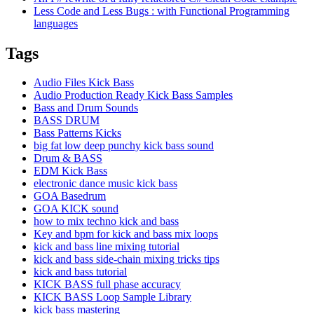
Less Code and Less Bugs : with Functional Programming
languages
Tags
Audio Files Kick Bass
Audio Production Ready Kick Bass Samples
Bass and Drum Sounds
BASS DRUM
Bass Patterns Kicks
big fat low deep punchy kick bass sound
Drum & BASS
EDM Kick Bass
electronic dance music kick bass
GOA Basedrum
GOA KICK sound
how to mix techno kick and bass
Key and bpm for kick and bass mix loops
kick and bass line mixing tutorial
kick and bass side-chain mixing tricks tips
kick and bass tutorial
KICK BASS full phase accuracy
KICK BASS Loop Sample Library
kick bass mastering