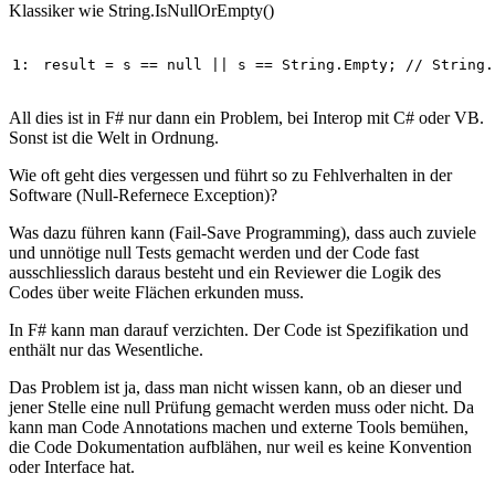
Klassiker wie String.IsNullOrEmpty()
1: 
result
=
s
==
null
||
s
==
String
.
Empty
; 
// String.
All dies ist in F# nur dann ein Problem, bei Interop mit C# oder VB.
Sonst ist die Welt in Ordnung.
Wie oft geht dies vergessen und führt so zu Fehlverhalten in der
Software (Null-Refernece Exception)?
Was dazu führen kann (Fail-Save Programming), dass auch zuviele
und unnötige null Tests gemacht werden und der Code fast
ausschliesslich daraus besteht und ein Reviewer die Logik des
Codes über weite Flächen erkunden muss.
In F# kann man darauf verzichten. Der Code ist Spezifikation und
enthält nur das Wesentliche.
Das Problem ist ja, dass man nicht wissen kann, ob an dieser und
jener Stelle eine null Prüfung gemacht werden muss oder nicht. Da
kann man Code Annotations machen und externe Tools bemühen,
die Code Dokumentation aufblähen, nur weil es keine Konvention
oder Interface hat.