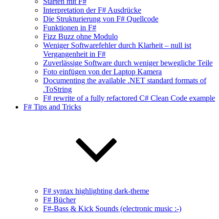
Starten mit F#
Interpretation der F# Ausdrücke
Die Strukturierung von F# Quellcode
Funktionen in F#
Fizz Buzz ohne Modulo
Weniger Softwarefehler durch Klarheit – null ist
Vergangenheit in F#
Zuverlässige Software durch weniger bewegliche Teile
Foto einfügen von der Laptop Kamera
Documenting the available .NET standard formats of
.ToString
F# rewrite of a fully refactored C# Clean Code example
F# Tips and Tricks
F# syntax highlighting dark-theme
F# Bücher
F#-Bass & Kick Sounds (electronic music :-)