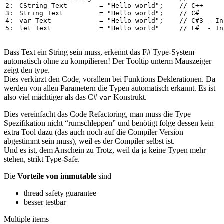
2: 
CString
Text
=
"
Hello
world
"
;    
// C++
3: 
String
Text
=
"
Hello
world
"
;    
// C#
4: 
var
Text
=
"
Hello
world
"
;    
// C#3 - In
5: 
let
Text
=
"
Hello
world
"
// F#  - In
Dass Text ein String sein muss, erkennt das F# Type-System
automatisch ohne zu kompilieren! Der Tooltip unterm Mauszeiger
zeigt den type.
Dies verkürzt den Code, vorallem bei Funktions Deklerationen. Da
werden von allen Parametern die Typen automatisch erkannt. Es ist
also viel mächtiger als das C#
Konstrukt.
var
Dies vereinfacht das Code Refactoring, man muss die Type
Spezifikation nicht “rumschleppen” und benötigt folge dessen kein
extra Tool dazu (das auch noch auf die Compiler Version
abgestimmt sein muss), weil es der Compiler selbst ist.
Und es ist, dem Anschein zu Trotz, weil da ja keine Typen mehr
stehen, strikt Type-Safe.
Die
Vorteile von immutable
sind
thread safety guarantee
besser testbar
Multiple items