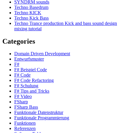
SYNDRM sounds
Techno Basedrum
Techno KICK
Techno Kick Bass
Techno Trance production Kick and bass sound design
mixing tutorial
Categories
Domain Driven Development
Entwurfsmuster
F#
F# Beispiel Code
F# Code
F# Code Refactoring
F# Schulung
F# Tips and Tricks
F# Video
FSharp
FSharp Bass
Funktionale Datenstruktur
Funktionale Programmierung
Funktionen
Referenzen