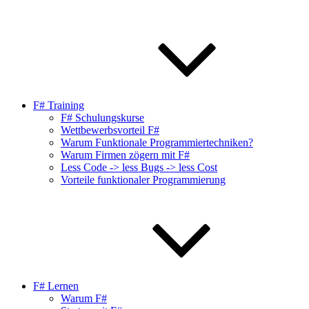
F# Training
F# Schulungskurse
Wettbewerbsvorteil F#
Warum Funktionale Programmiertechniken?
Warum Firmen zögern mit F#
Less Code -> less Bugs -> less Cost
Vorteile funktionaler Programmierung
F# Lernen
Warum F#