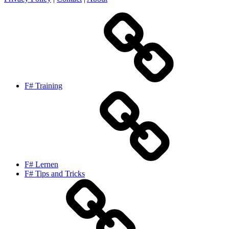
F# Training
F# Lernen
F# Tips and Tricks