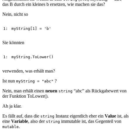
das B durch ein kleines b ersetzen, wie machen sie das?
Nein, nicht so
1: 
myString
[
1
] 
=
'b'
Sie könnten
1: 
myString
.
ToLower
()
verwenden, was erhält man?
Ist nun
?
myString = "abc"
Nein, man erhält einen
neuen
“abc” als Rückgabewert von
string
der Funktion ToLower().
Ah ja klar.
Es fällt auf, dass die
Instanz eigentlich eher ein
Value
ist, als
string
eine
Variable
, also der
immutable ist, das Gegenteil von
string
.
mutable