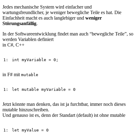
Jedes mechanische System wird einfacher und
wartungsfreundlicher, je weniger bewegliche Teile es hat. Die
Einfachheit macht es auch langlebiger und
weniger
Störungsanfällig
.
In der Softwareentwicklung findet man auch “bewegliche Teile”, so
werden Variablen definiert
in C#, C++
1: 
int
myVariable
=
0
; 
in F# mit
mutable
1: 
let
mutable
myVariable
=
0
Jetzt könnte man denken, das ist ja furchtbar, immer noch dieses
mutable hinzuschreiben.
Und genauso ist es, denn der Standart (default) ist ohne mutable
1: 
let
myValue
=
0