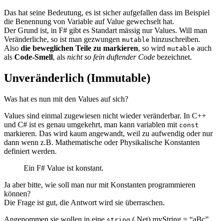
Das hat seine Bedeutung, es ist sicher aufgefallen dass im Beispiel
die Benennung von Variable auf Value gewechselt hat.
Der Grund ist, in F# gibt es Standart mässig nur Values. Will man
Veränderliche, so ist man gezwungen
hinzuschreiben.
mutable
Also
die beweglichen Teile zu markieren
, so wird
auch
mutable
als
Code-Smell
, als
nicht so fein duftender Code
bezeichnet.
Unveränderlich (Immutable)
Was hat es nun mit den Values auf sich?
Values sind einmal zugewiesen nicht wieder veränderbar. In C++
und C# ist es genau umgekehrt, man kann variablen mit
const
markieren. Das wird kaum angewandt, weil zu aufwendig oder nur
dann wenn z.B. Mathematische oder Physikalische Konstanten
definiert werden.
Ein F# Value ist konstant.
Ja aber bitte, wie soll man nur mit Konstanten programmieren
können?
Die Frage ist gut, die Antwort wird sie überraschen.
Angenommen sie wollen in eine
(.Net) myString = “aBc”
string