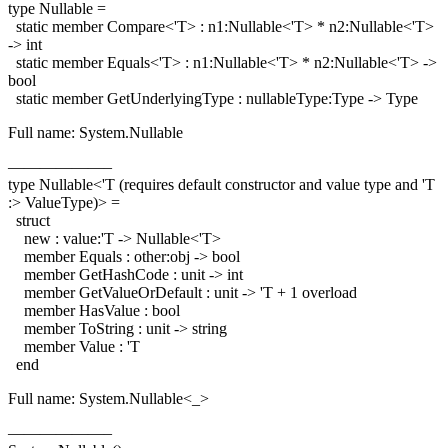
type Nullable =
static member Compare<'T> : n1:Nullable<'T> * n2:Nullable<'T>
-> int
static member Equals<'T> : n1:Nullable<'T> * n2:Nullable<'T> ->
bool
static member GetUnderlyingType : nullableType:Type -> Type
Full name: System.Nullable
——————–
type Nullable<'T (requires default constructor and value type and 'T
:> ValueType)> =
struct
new : value:'T -> Nullable<'T>
member Equals : other:obj -> bool
member GetHashCode : unit -> int
member GetValueOrDefault : unit -> 'T + 1 overload
member HasValue : bool
member ToString : unit -> string
member Value : 'T
end
Full name: System.Nullable<_>
——————–