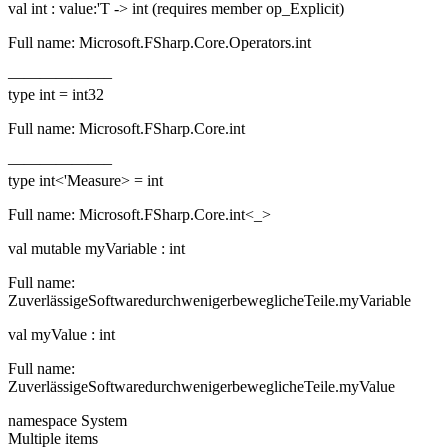
val int : value:'T -> int (requires member op_Explicit)
Full name: Microsoft.FSharp.Core.Operators.int
——————–
type int = int32
Full name: Microsoft.FSharp.Core.int
——————–
type int<'Measure> = int
Full name: Microsoft.FSharp.Core.int<_>
val mutable myVariable : int
Full name:
ZuverlässigeSoftwaredurchwenigerbeweglicheTeile.myVariable
val myValue : int
Full name:
ZuverlässigeSoftwaredurchwenigerbeweglicheTeile.myValue
namespace System
Multiple items