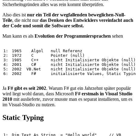
Sicherheitsgründen alles was rein kommt überprüfen.
Also dies ist
nur ein Teil der wegfallenden beweglichen-Null-
Teile
, die nicht nur
das Denken des Entwicklers vereinfacht auch
der Code und somit die Software selbst.
Man kann es als
Evolution der Programmiersprachen
sehen
1: 
1965
Algol
null
Referenz
2: 
1972
C
Pointer
 (
null
)                     
3: 
1985
C
++
nicht
Initialisierte
Objekte
 (
null
)
4: 
2001
C#
nicht
Initialisierte
Objekte
 (
null
)
5: 
2002
VB
.
Net
nicht
Initialisierte
Objekte
 (
null
)
6: 
2002
F#
initialisierte
Values
, 
Static
Typin
Ja
F# gibt es seit 2002
. Warum F# gut ein Jahrzehnt später populär
wird liegt wohl daran, dass Microsoft
F# erstmals in Visual Studio
2010
mit auslieferte, zuvor musste man es separat installieren, um es
im Visual-Studio zu nutzen.
Static Typing
1: 
Dim
Text
As
String
=
"
Hello
world
"
// VB