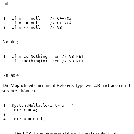
null
1: 
if
x
==
null
// C++/C#
2: 
if
x
!=
null
// C++/C#
3: 
if
x
<>
null
// VB
Nothing
1: 
If
x
Is
Nothing
Then
// VB.NET
2: 
If
IsNothing
(
x
) 
Then
// VB.NET
Nullable
Die Möglichkeit einen nicht-Referenz Type wie z.B.
auch
int
null
setzen zu können.
1: 
System
.
Nullable
<
int
>
x
=
4
2: 
int
?
x
=
4
;

3: 
4: 
int
?
a
=
null
;
Der F#
type ersetzt die
und das
Option
null
Nullable