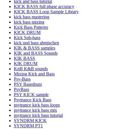
kick and bass tutorial
KICK BASS full phase accuracy
KICK BASS Loop Sample Library
kick bass mastering
kick bass mixing
Kick Bass Patterns
KICK DRUM
Kick Sub-bass
kick und bass abmischen
KIK & BASS samples
KIK and BASS Sounds
KIK BASS
KIK DRUM
KnB K&B sounds
Mixing Kick and Bass
Psy-Bass
PSY Basedrum
PsyBass
PSY KICK sample
Psytrance Kick Bass
psytrance kick bass loops
psytrance kick bass mix
psytrance kick bass tutorial
SYNDRM KICK
SYNDRM PT1