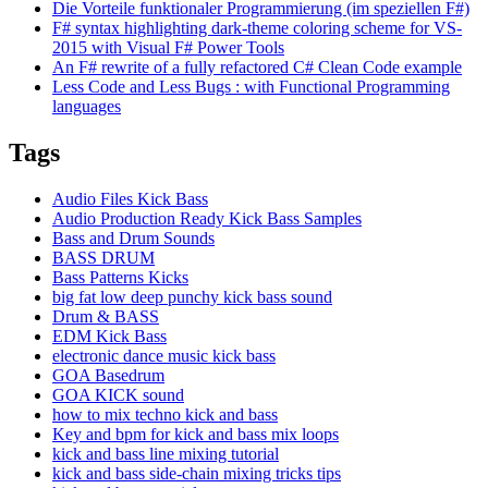
Die Vorteile funktionaler Programmierung (im speziellen F#)
F# syntax highlighting dark-theme coloring scheme for VS-
2015 with Visual F# Power Tools
An F# rewrite of a fully refactored C# Clean Code example
Less Code and Less Bugs : with Functional Programming
languages
Tags
Audio Files Kick Bass
Audio Production Ready Kick Bass Samples
Bass and Drum Sounds
BASS DRUM
Bass Patterns Kicks
big fat low deep punchy kick bass sound
Drum & BASS
EDM Kick Bass
electronic dance music kick bass
GOA Basedrum
GOA KICK sound
how to mix techno kick and bass
Key and bpm for kick and bass mix loops
kick and bass line mixing tutorial
kick and bass side-chain mixing tricks tips