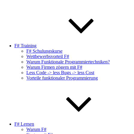
F# Training
F# Schulungskurse
Wettbewerbsvorteil F#
Warum Funktionale Programmiertechniken?
Warum Firmen zögern mit F#
Less Code -> less Bugs -> less Cost
Vorteile funktionaler Programmierung
F# Lernen
Warum F#