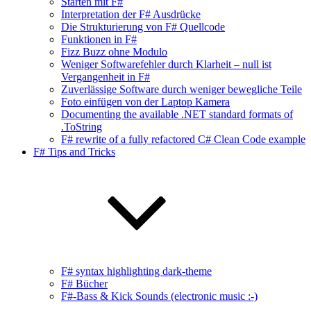
Starten mit F#
Interpretation der F# Ausdrücke
Die Strukturierung von F# Quellcode
Funktionen in F#
Fizz Buzz ohne Modulo
Weniger Softwarefehler durch Klarheit – null ist
Vergangenheit in F#
Zuverlässige Software durch weniger bewegliche Teile
Foto einfügen von der Laptop Kamera
Documenting the available .NET standard formats of
.ToString
F# rewrite of a fully refactored C# Clean Code example
F# Tips and Tricks
F# syntax highlighting dark-theme
F# Bücher
F#-Bass & Kick Sounds (electronic music :-)