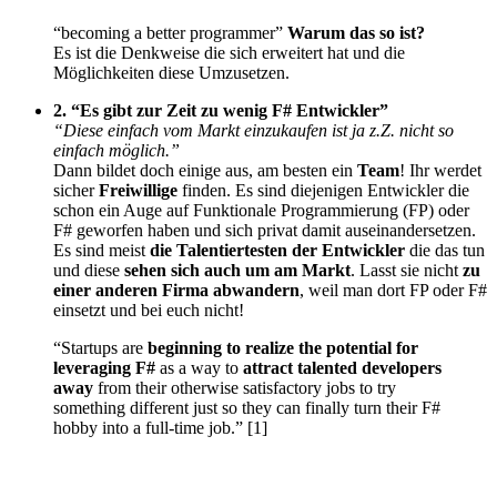
“becoming a better programmer”
Warum das so ist?
Es ist die Denkweise die sich erweitert hat und die
Möglichkeiten diese Umzusetzen.
2. “Es gibt zur Zeit zu wenig F# Entwickler”
“Diese einfach vom Markt einzukaufen ist ja z.Z. nicht so
einfach möglich.”
Dann bildet doch einige aus, am besten ein
Team
! Ihr werdet
sicher
Freiwillige
finden. Es sind diejenigen Entwickler die
schon ein Auge auf Funktionale Programmierung (FP) oder
F# geworfen haben und sich privat damit auseinandersetzen.
Es sind meist
die Talentiertesten der Entwickler
die das tun
und diese
sehen sich auch um am Markt
. Lasst sie nicht
zu
einer anderen Firma abwandern
, weil man dort FP oder F#
einsetzt und bei euch nicht!
“Startups are
beginning to realize the potential for
leveraging F#
as a way to
attract talented developers
away
from their otherwise satisfactory jobs to try
something different just so they can finally turn their F#
hobby into a full-time job.” [1]