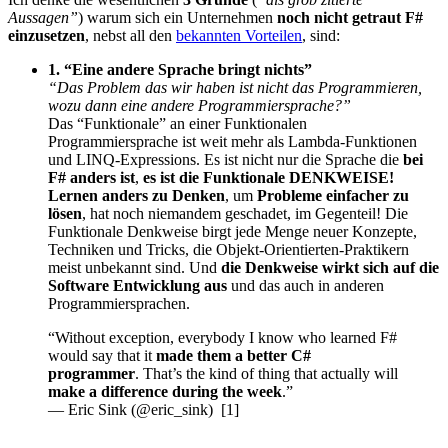
Aussagen”
) warum sich ein Unternehmen
noch nicht getraut F#
einzusetzen
, nebst all den
bekannten Vorteilen
, sind:
1. “Eine andere Sprache bringt nichts”
“Das Problem das wir haben ist nicht das Programmieren,
wozu dann eine andere Programmiersprache?”
Das “Funktionale” an einer Funktionalen
Programmiersprache ist weit mehr als Lambda-Funktionen
und LINQ-Expressions. Es ist nicht nur die Sprache die
bei
F# anders ist
,
es ist die Funktionale DENKWEISE!
Lernen anders zu Denken
, um
Probleme einfacher zu
lösen
, hat noch niemandem geschadet, im Gegenteil! Die
Funktionale Denkweise birgt jede Menge neuer Konzepte,
Techniken und Tricks, die Objekt-Orientierten-Praktikern
meist unbekannt sind. Und
die Denkweise wirkt sich auf die
Software Entwicklung aus
und das auch in anderen
Programmiersprachen.
“Without exception, everybody I know who learned F#
would say that it
made them a better C#
programmer
. That’s the kind of thing that actually will
make a difference during the week
.”
— Eric Sink (@eric_sink) [1]