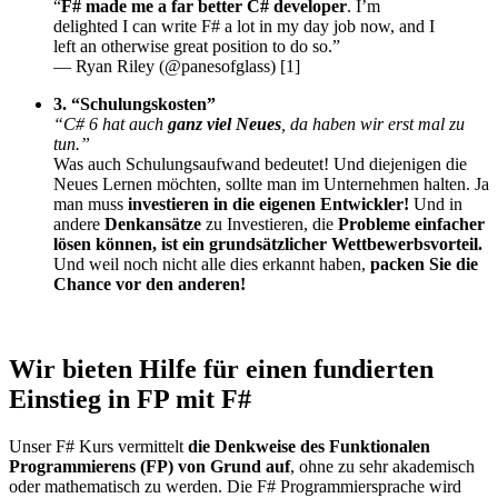
“
F# made me a far better C# developer
. I’m
delighted I can write F# a lot in my day job now, and I
left an otherwise great position to do so.”
— Ryan Riley (@panesofglass) [1]
3. “Schulungskosten”
“C# 6 hat auch
ganz viel Neues
, da haben wir erst mal zu
tun.”
Was auch Schulungsaufwand bedeutet! Und diejenigen die
Neues Lernen möchten, sollte man im Unternehmen halten. Ja
man muss
investieren in die eigenen Entwickler!
Und in
andere
Denkansätze
zu Investieren, die
Probleme einfacher
lösen können, ist ein grundsätzlicher Wettbewerbsvorteil.
Und weil noch nicht alle dies erkannt haben,
packen Sie die
Chance vor den anderen!
Wir bieten Hilfe für einen fundierten
Einstieg in FP mit F#
Unser F# Kurs vermittelt
die Denkweise des Funktionalen
Programmierens (FP) von Grund auf
, ohne zu sehr akademisch
oder mathematisch zu werden. Die F# Programmiersprache wird