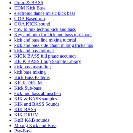
Drum & BASS
EDM Kick Bass
electronic dance music kick bass
GOA Basedrum
GOA KICK sound
how to mix techno kick and bass
Key and bpm for kick and bass mix loops
kick and bass line mixing tutorial
kick and bass side-chain mixing tricks tips
kick and bass tutorial
KICK BASS full phase accuracy
KICK BASS Loop Sample Library
kick bass mastering
kick bass mixing
Kick Bass Patterns
KICK DRUM
Kick Sub-bass
kick und bass abmischen
KIK & BASS samples
KIK and BASS Sounds
KIK BASS
KIK DRUM
KnB K&B sounds
Mixing Kick and Bass
Psy-Bass