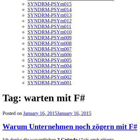
SYNDRM-PSYm015
SYNDRM-PSYm014
SYNDRM-PSYm013
SYNDRM-PSYm012
SYNDRM-PSYm011
SYNDRM-PSYm010
SYNDRM-PSYm009
SYNDRM-PSYm008
SYNDRM-PSYm007
SYNDRM-PSYm006
SYNDRM-PSYm005
SYNDRM-PSYm004
SYNDRM-PSYm003
SYNDRM-PSYm002
SYNDRM-PSYm001
Tag:
warten mit F#
Posted on
January 16, 2015
January 16, 2015
Warum Unternehmen noch zögern mit F#
Ich denke die wesentlichen
3
Gründe
(
“als grob zitierte