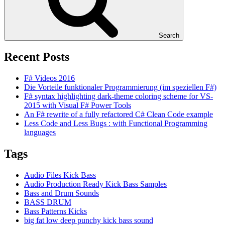
Search
Recent Posts
F# Videos 2016
Die Vorteile funktionaler Programmierung (im speziellen F#)
F# syntax highlighting dark-theme coloring scheme for VS-
2015 with Visual F# Power Tools
An F# rewrite of a fully refactored C# Clean Code example
Less Code and Less Bugs : with Functional Programming
languages
Tags
Audio Files Kick Bass
Audio Production Ready Kick Bass Samples
Bass and Drum Sounds
BASS DRUM
Bass Patterns Kicks
big fat low deep punchy kick bass sound