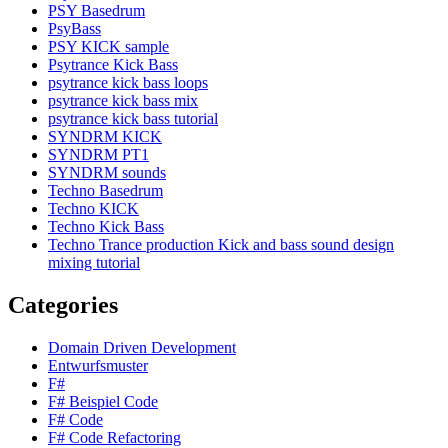
PSY Basedrum
PsyBass
PSY KICK sample
Psytrance Kick Bass
psytrance kick bass loops
psytrance kick bass mix
psytrance kick bass tutorial
SYNDRM KICK
SYNDRM PT1
SYNDRM sounds
Techno Basedrum
Techno KICK
Techno Kick Bass
Techno Trance production Kick and bass sound design
mixing tutorial
Categories
Domain Driven Development
Entwurfsmuster
F#
F# Beispiel Code
F# Code
F# Code Refactoring